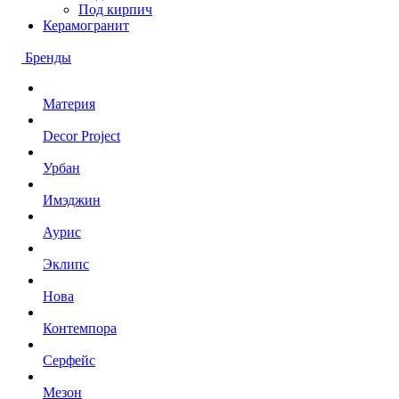
Под кирпич
Керамогранит
Бренды
Материя
Decor Project
Урбан
Имэджин
Аурис
Эклипс
Нова
Контемпора
Серфейс
Мезон