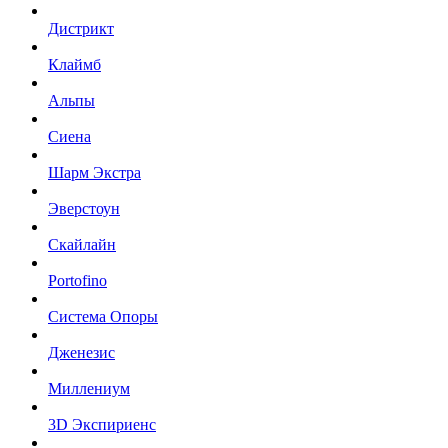
Дистрикт
Клаймб
Альпы
Сиена
Шарм Экстра
Эверстоун
Скайлайн
Portofino
Система Опоры
Дженезис
Миллениум
3D Экспириенс