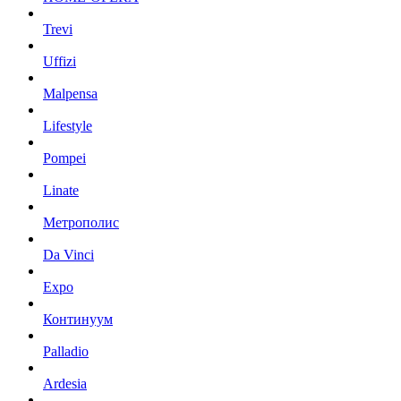
Trevi
Uffizi
Malpensa
Lifestyle
Pompei
Linate
Метрополис
Da Vinci
Expo
Континуум
Palladio
Ardesia