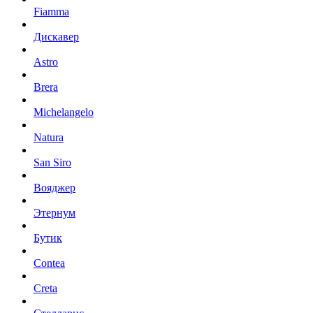
Fiamma
Дискавер
Astro
Brera
Michelangelo
Natura
San Siro
Вояджер
Этернум
Бутик
Contea
Creta