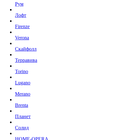
Рум
Лофт
Firenze
Verona
Скайфолл
Терравива
Torino
Lugano
Merano
Brenta
Планет
Солид
HOME-OPERA