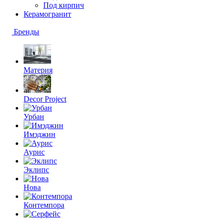
Под кирпич
Керамогранит
Бренды
Материя
Decor Project
Урбан
Имэджин
Аурис
Эклипс
Нова
Контемпора