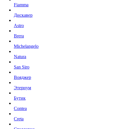
Fiamma
Дискавер
Astro
Brera
Michelangelo
Natura
San Siro
Вояджер
Этернум
Бутик
Contea
Creta