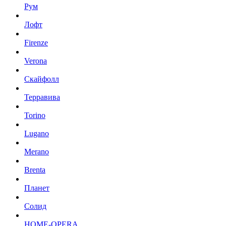
Рум
Лофт
Firenze
Verona
Скайфолл
Терравива
Torino
Lugano
Merano
Brenta
Планет
Солид
HOME-OPERA