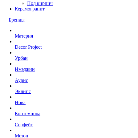
Под кирпич
Керамогранит
Бренды
Материя
Decor Project
Урбан
Имэджин
Аурис
Эклипс
Нова
Контемпора
Серфейс
Мезон