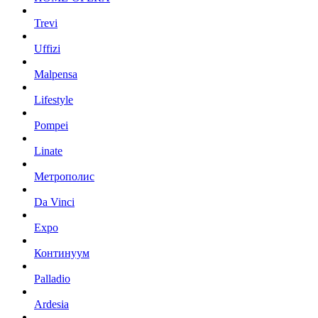
Trevi
Uffizi
Malpensa
Lifestyle
Pompei
Linate
Метрополис
Da Vinci
Expo
Континуум
Palladio
Ardesia