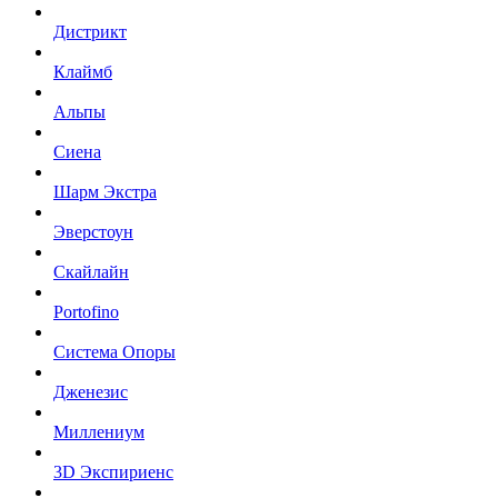
Дистрикт
Клаймб
Альпы
Сиена
Шарм Экстра
Эверстоун
Скайлайн
Portofino
Система Опоры
Дженезис
Миллениум
3D Экспириенс