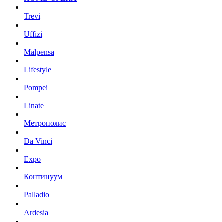
Trevi
Uffizi
Malpensa
Lifestyle
Pompei
Linate
Метрополис
Da Vinci
Expo
Континуум
Palladio
Ardesia