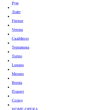
Рум
Лофт
Firenze
Verona
Скайфолл
Терравива
Torino
Lugano
Merano
Brenta
Планет
Солид
HOME-OPERA