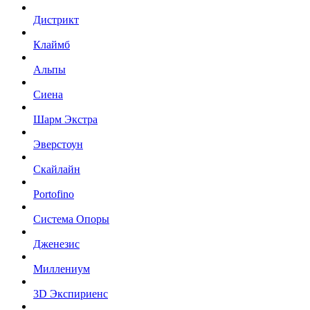
Дистрикт
Клаймб
Альпы
Сиена
Шарм Экстра
Эверстоун
Скайлайн
Portofino
Система Опоры
Дженезис
Миллениум
3D Экспириенс