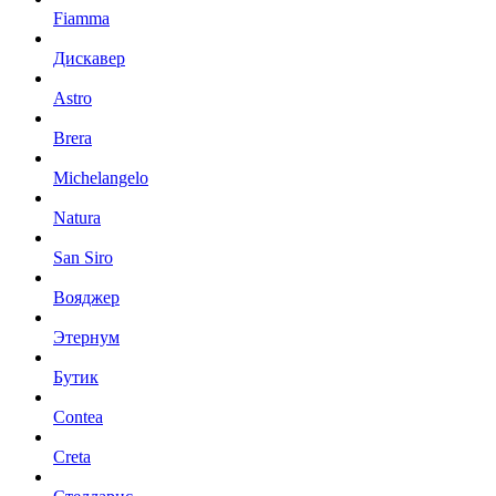
Fiamma
Дискавер
Astro
Brera
Michelangelo
Natura
San Siro
Вояджер
Этернум
Бутик
Contea
Creta