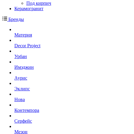
Под кирпич
Керамогранит
Бренды
Материя
Decor Project
Урбан
Имэджин
Аурис
Эклипс
Нова
Контемпора
Серфейс
Мезон