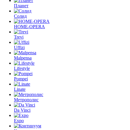
Планет
Солид
HOME-OPERA
Trevi
Uffizi
Malpensa
Lifestyle
Pompei
Linate
Метрополис
Da Vinci
Expo