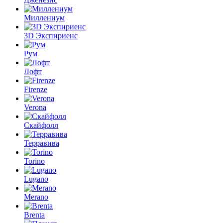
Миллениум
3D Экспириенс
Рум
Лофт
Firenze
Verona
Скайфолл
Терравива
Torino
Lugano
Merano
Brenta