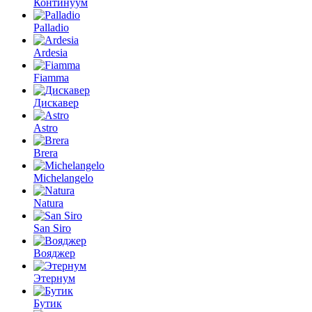
Континуум
Palladio
Ardesia
Fiamma
Дискавер
Astro
Brera
Michelangelo
Natura
San Siro
Вояджер
Этернум
Бутик