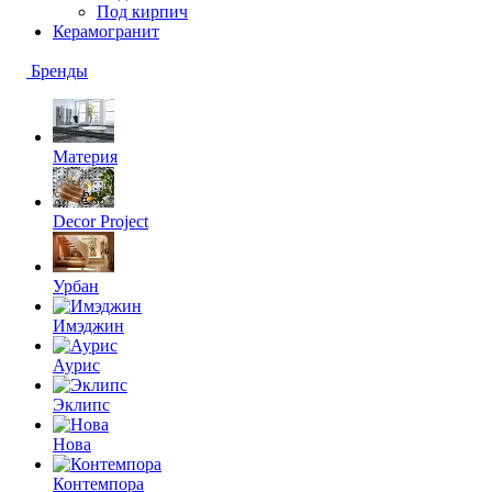
Под кирпич
Керамогранит
Бренды
Материя
Decor Project
Урбан
Имэджин
Аурис
Эклипс
Нова
Контемпора