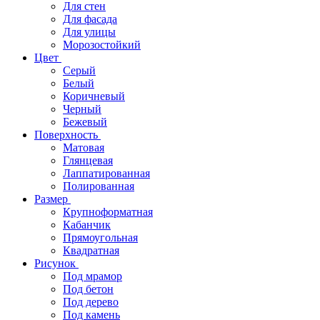
Для стен
Для фасада
Для улицы
Морозостойкий
Цвет
Серый
Белый
Коричневый
Черный
Бежевый
Поверхность
Матовая
Глянцевая
Лаппатированная
Полированная
Размер
Крупноформатная
Кабанчик
Прямоугольная
Квадратная
Рисунок
Под мрамор
Под бетон
Под дерево
Под камень