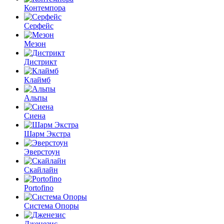
Контемпора
Серфейс
Мезон
Дистрикт
Клаймб
Альпы
Сиена
Шарм Экстра
Эверстоун
Скайлайн
Portofino
Система Опоры
Дженезис