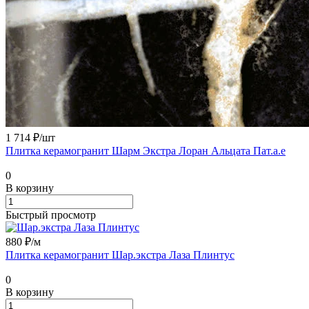
1 714 ₽/
шт
Плитка керамогранит Шарм Экстра Лоран Альцата Пат.а.е
0
В корзину
Быстрый просмотр
880 ₽/
м
Плитка керамогранит Шар.экстра Лаза Плинтус
0
В корзину