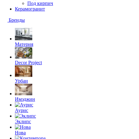
Под кирпич
Керамогранит
Бренды
Материя
Decor Project
Урбан
Имэджин
Аурис
Эклипс
Нова