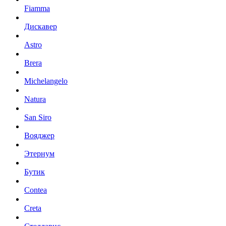
Fiamma
Дискавер
Astro
Brera
Michelangelo
Natura
San Siro
Вояджер
Этернум
Бутик
Contea
Creta