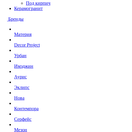
Под кирпич
Керамогранит
Бренды
Материя
Decor Project
Урбан
Имэджин
Аурис
Эклипс
Нова
Контемпора
Серфейс
Мезон