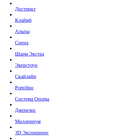
Дистрикт
Клаймб
Альпы
Сиена
Шарм Экстра
Эверстоун
Скайлайн
Portofino
Система Опоры
Дженезис
Миллениум
3D Экспириенс