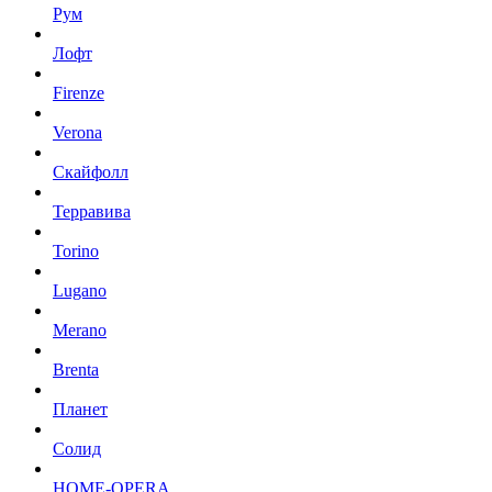
Рум
Лофт
Firenze
Verona
Скайфолл
Терравива
Torino
Lugano
Merano
Brenta
Планет
Солид
HOME-OPERA