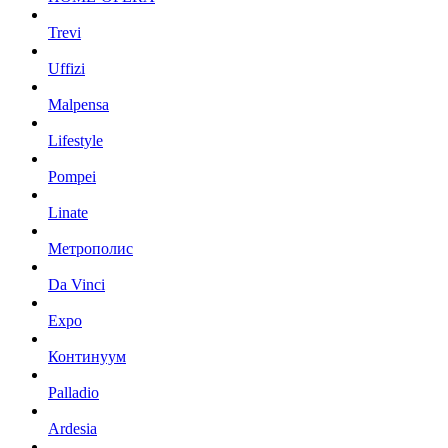
Trevi
Uffizi
Malpensa
Lifestyle
Pompei
Linate
Метрополис
Da Vinci
Expo
Континуум
Palladio
Ardesia