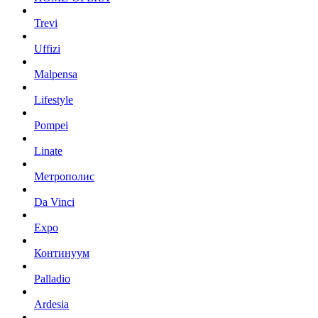
Trevi
Uffizi
Malpensa
Lifestyle
Pompei
Linate
Метрополис
Da Vinci
Expo
Континуум
Palladio
Ardesia