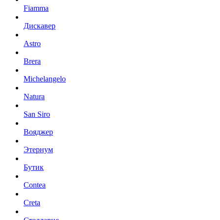
Fiamma
Дискавер
Astro
Brera
Michelangelo
Natura
San Siro
Вояджер
Этернум
Бутик
Contea
Creta