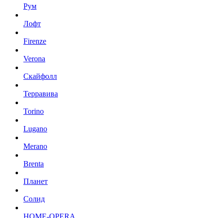
Рум
Лофт
Firenze
Verona
Скайфолл
Терравива
Torino
Lugano
Merano
Brenta
Планет
Солид
HOME-OPERA