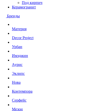
Под кирпич
Керамогранит
Бренды
Материя
Decor Project
Урбан
Имэджин
Аурис
Эклипс
Нова
Контемпора
Серфейс
Мезон