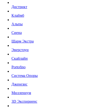
Дистрикт
Клаймб
Альпы
Сиена
Шарм Экстра
Эверстоун
Скайлайн
Portofino
Система Опоры
Дженезис
Миллениум
3D Экспириенс