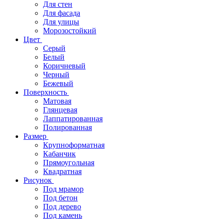
Для стен
Для фасада
Для улицы
Морозостойкий
Цвет
Серый
Белый
Коричневый
Черный
Бежевый
Поверхность
Матовая
Глянцевая
Лаппатированная
Полированная
Размер
Крупноформатная
Кабанчик
Прямоугольная
Квадратная
Рисунок
Под мрамор
Под бетон
Под дерево
Под камень