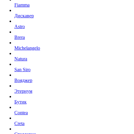
Fiamma
Дискавер
Astro
Brera
Michelangelo
Natura
San Siro
Вояджер
Этернум
Бутик
Contea
Creta