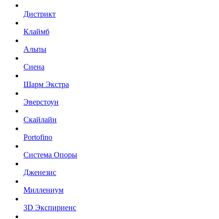
Дистрикт
Клаймб
Альпы
Сиена
Шарм Экстра
Эверстоун
Скайлайн
Portofino
Система Опоры
Дженезис
Миллениум
3D Экспириенс