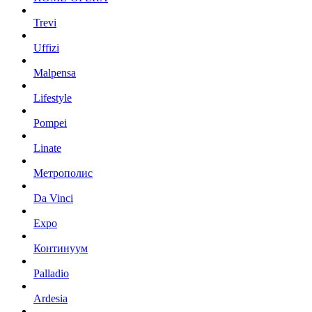
Trevi
Uffizi
Malpensa
Lifestyle
Pompei
Linate
Метрополис
Da Vinci
Expo
Континуум
Palladio
Ardesia