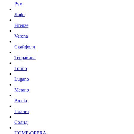
Рум
Лофт
Firenze
Verona
Скайфолл
Терравива
Torino
Lugano
Merano
Brenta
Планет
Солид
HOME-OPERA