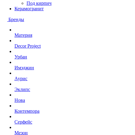
Под кирпич
Керамогранит
Бренды
Материя
Decor Project
Урбан
Имэджин
Аурис
Эклипс
Нова
Контемпора
Серфейс
Мезон