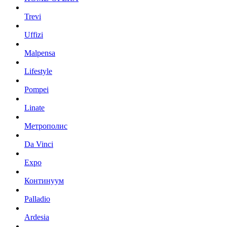
Trevi
Uffizi
Malpensa
Lifestyle
Pompei
Linate
Метрополис
Da Vinci
Expo
Континуум
Palladio
Ardesia