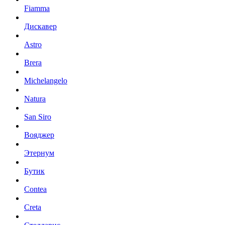
Fiamma
Дискавер
Astro
Brera
Michelangelo
Natura
San Siro
Вояджер
Этернум
Бутик
Contea
Creta