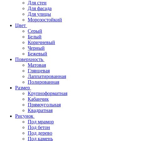
Для стен
Для фасада
Для улицы
Морозостойкий
Цвет
Серый
Белый
Коричневый
Черный
Бежевый
Поверхность
Матовая
Глянцевая
Лаппатированная
Полированная
Размер
Крупноформатная
Кабанчик
Прямоугольная
Квадратная
Рисунок
Под мрамор
Под бетон
Под дерево
Под камень