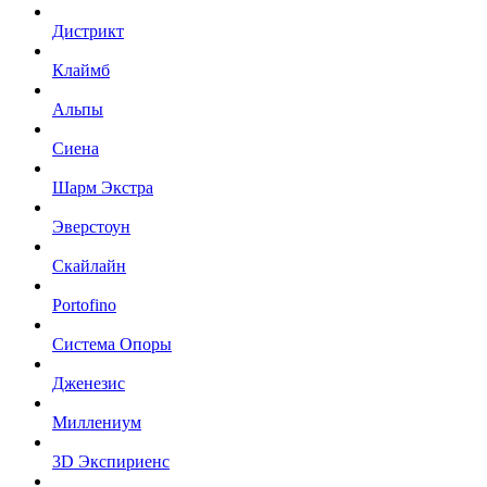
Дистрикт
Клаймб
Альпы
Сиена
Шарм Экстра
Эверстоун
Скайлайн
Portofino
Система Опоры
Дженезис
Миллениум
3D Экспириенс