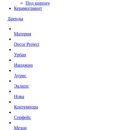
Под кирпич
Керамогранит
Бренды
Материя
Decor Project
Урбан
Имэджин
Аурис
Эклипс
Нова
Контемпора
Серфейс
Мезон