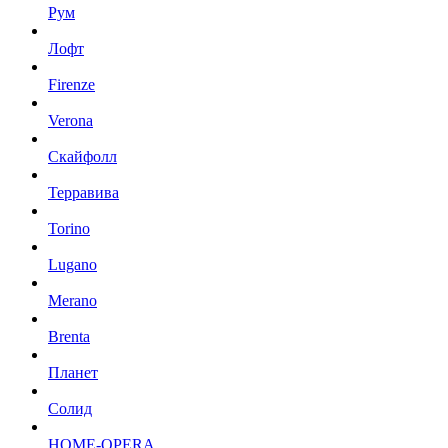
Рум
Лофт
Firenze
Verona
Скайфолл
Терравива
Torino
Lugano
Merano
Brenta
Планет
Солид
HOME-OPERA