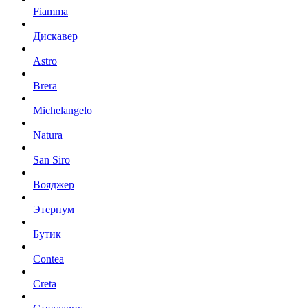
Fiamma
Дискавер
Astro
Brera
Michelangelo
Natura
San Siro
Вояджер
Этернум
Бутик
Contea
Creta