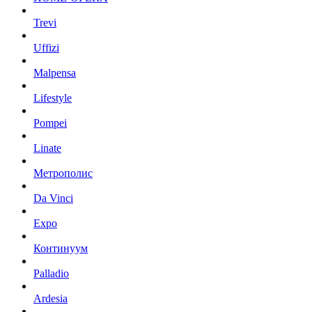
Trevi
Uffizi
Malpensa
Lifestyle
Pompei
Linate
Метрополис
Da Vinci
Expo
Континуум
Palladio
Ardesia