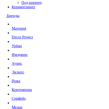
Под кирпич
Керамогранит
Бренды
Материя
Decor Project
Урбан
Имэджин
Аурис
Эклипс
Нова
Контемпора
Серфейс
Мезон