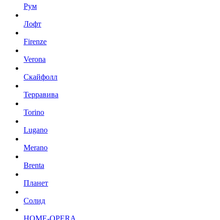
Рум
Лофт
Firenze
Verona
Скайфолл
Терравива
Torino
Lugano
Merano
Brenta
Планет
Солид
HOME-OPERA