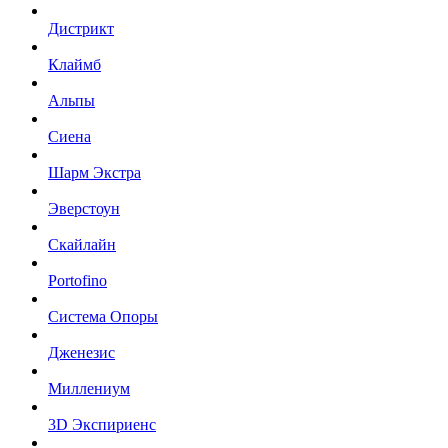
Дистрикт
Клаймб
Альпы
Сиена
Шарм Экстра
Эверстоун
Скайлайн
Portofino
Система Опоры
Дженезис
Миллениум
3D Экспириенс