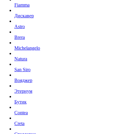
Fiamma
Дискавер
Astro
Brera
Michelangelo
Natura
San Siro
Вояджер
Этернум
Бутик
Contea
Creta