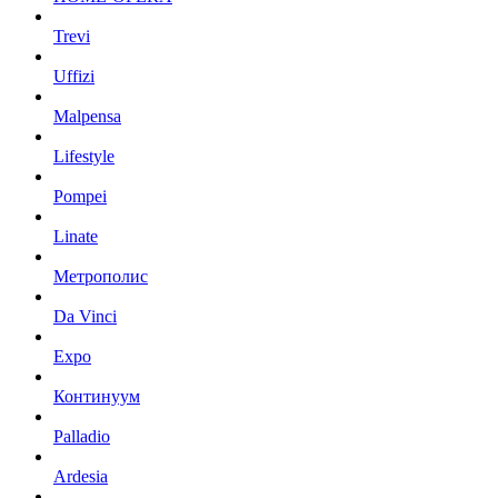
Trevi
Uffizi
Malpensa
Lifestyle
Pompei
Linate
Метрополис
Da Vinci
Expo
Континуум
Palladio
Ardesia