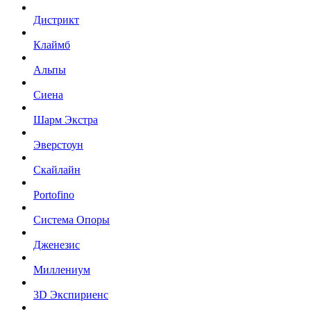
Дистрикт
Клаймб
Альпы
Сиена
Шарм Экстра
Эверстоун
Скайлайн
Portofino
Система Опоры
Дженезис
Миллениум
3D Экспириенс