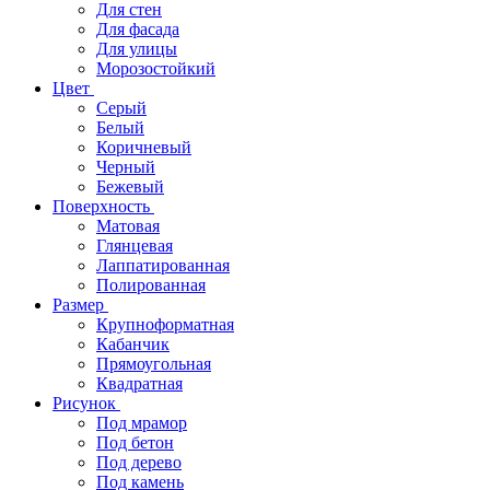
Для стен
Для фасада
Для улицы
Морозостойкий
Цвет
Серый
Белый
Коричневый
Черный
Бежевый
Поверхность
Матовая
Глянцевая
Лаппатированная
Полированная
Размер
Крупноформатная
Кабанчик
Прямоугольная
Квадратная
Рисунок
Под мрамор
Под бетон
Под дерево
Под камень