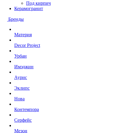
Под кирпич
Керамогранит
Бренды
Материя
Decor Project
Урбан
Имэджин
Аурис
Эклипс
Нова
Контемпора
Серфейс
Мезон