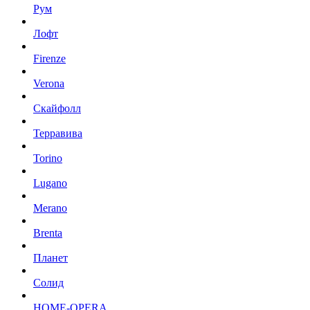
Рум
Лофт
Firenze
Verona
Скайфолл
Терравива
Torino
Lugano
Merano
Brenta
Планет
Солид
HOME-OPERA