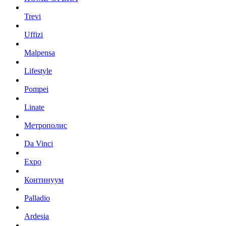
Trevi
Uffizi
Malpensa
Lifestyle
Pompei
Linate
Метрополис
Da Vinci
Expo
Континуум
Palladio
Ardesia