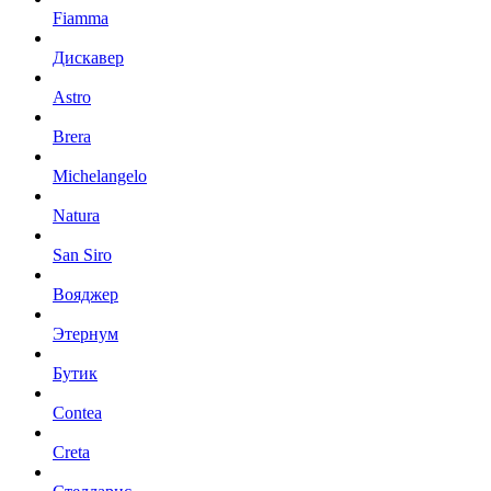
Fiamma
Дискавер
Astro
Brera
Michelangelo
Natura
San Siro
Вояджер
Этернум
Бутик
Contea
Creta