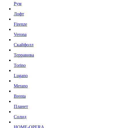
Рум
Лофт
Firenze
Verona
Скайфолл
Терравива
Torino
Lugano
Merano
Brenta
Планет
Солид
HOME-OPERA