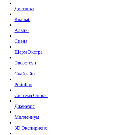
Дистрикт
Клаймб
Альпы
Сиена
Шарм Экстра
Эверстоун
Скайлайн
Portofino
Система Опоры
Дженезис
Миллениум
3D Экспириенс