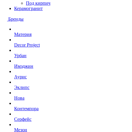
Под кирпич
Керамогранит
Бренды
Материя
Decor Project
Урбан
Имэджин
Аурис
Эклипс
Нова
Контемпора
Серфейс
Мезон