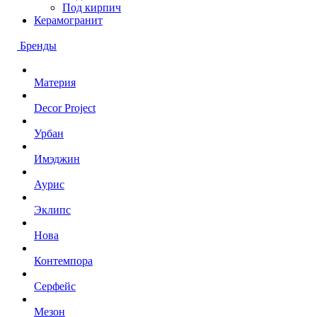
Под кирпич
Керамогранит
Бренды
Материя
Decor Project
Урбан
Имэджин
Аурис
Эклипс
Нова
Контемпора
Серфейс
Мезон