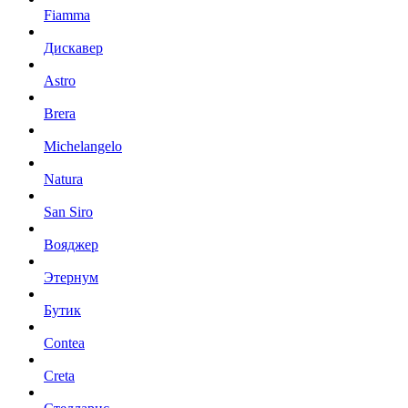
Fiamma
Дискавер
Astro
Brera
Michelangelo
Natura
San Siro
Вояджер
Этернум
Бутик
Contea
Creta