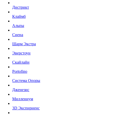
Дистрикт
Клаймб
Альпы
Сиена
Шарм Экстра
Эверстоун
Скайлайн
Portofino
Система Опоры
Дженезис
Миллениум
3D Экспириенс