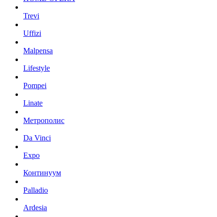
Trevi
Uffizi
Malpensa
Lifestyle
Pompei
Linate
Метрополис
Da Vinci
Expo
Континуум
Palladio
Ardesia