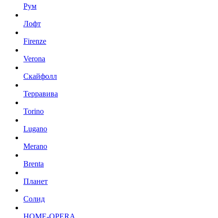
Рум
Лофт
Firenze
Verona
Скайфолл
Терравива
Torino
Lugano
Merano
Brenta
Планет
Солид
HOME-OPERA