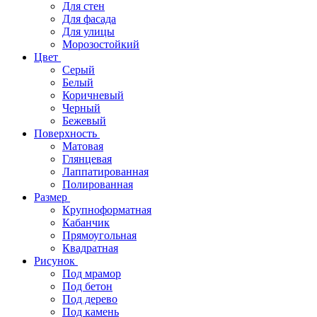
Для стен
Для фасада
Для улицы
Морозостойкий
Цвет
Серый
Белый
Коричневый
Черный
Бежевый
Поверхность
Матовая
Глянцевая
Лаппатированная
Полированная
Размер
Крупноформатная
Кабанчик
Прямоугольная
Квадратная
Рисунок
Под мрамор
Под бетон
Под дерево
Под камень