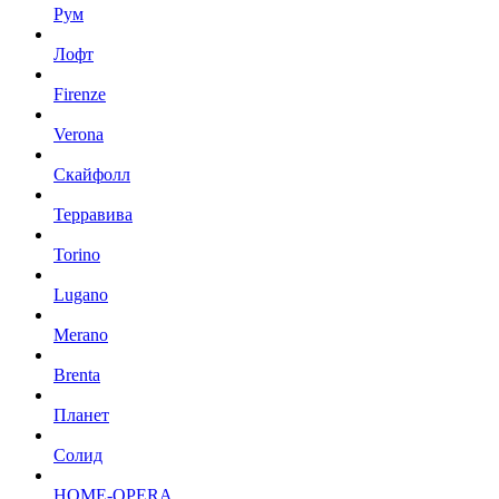
Рум
Лофт
Firenze
Verona
Скайфолл
Терравива
Torino
Lugano
Merano
Brenta
Планет
Солид
HOME-OPERA