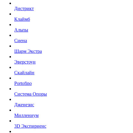
Дистрикт
Клаймб
Альпы
Сиена
Шарм Экстра
Эверстоун
Скайлайн
Portofino
Система Опоры
Дженезис
Миллениум
3D Экспириенс