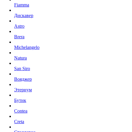
Fiamma
Дискавер
Astro
Brera
Michelangelo
Natura
San Siro
Вояджер
Этернум
Бутик
Contea
Creta