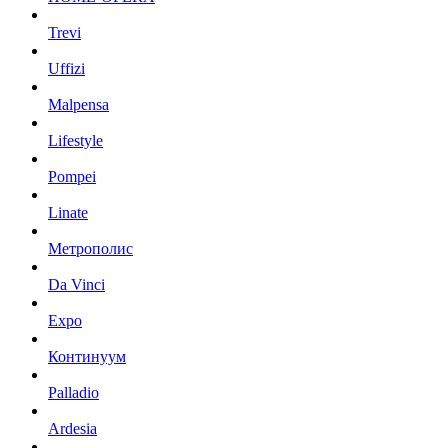
Trevi
Uffizi
Malpensa
Lifestyle
Pompei
Linate
Метрополис
Da Vinci
Expo
Континуум
Palladio
Ardesia