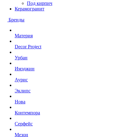
Под кирпич
Керамогранит
Бренды
Материя
Decor Project
Урбан
Имэджин
Аурис
Эклипс
Нова
Контемпора
Серфейс
Мезон