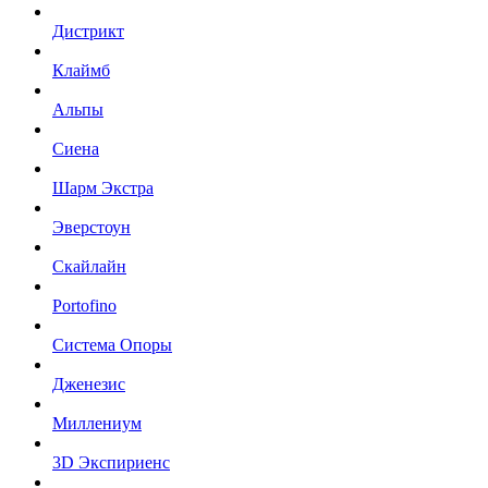
Дистрикт
Клаймб
Альпы
Сиена
Шарм Экстра
Эверстоун
Скайлайн
Portofino
Система Опоры
Дженезис
Миллениум
3D Экспириенс