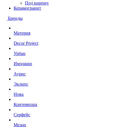
Под кирпич
Керамогранит
Бренды
Материя
Decor Project
Урбан
Имэджин
Аурис
Эклипс
Нова
Контемпора
Серфейс
Мезон