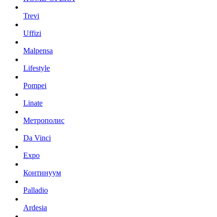
Trevi
Uffizi
Malpensa
Lifestyle
Pompei
Linate
Метрополис
Da Vinci
Expo
Континуум
Palladio
Ardesia