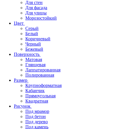
Для стен
Для фасада
Для улицы
Морозостойкий
Цвет
Серый
Белый
Коричневый
Черный
Бежевый
Поверхность
Матовая
Глянцевая
Лаппатированная
Полированная
Размер
Крупноформатная
Кабанчик
Прямоугольная
Квадратная
Рисунок
Под мрамор
Под бетон
Под дерево
Под камень