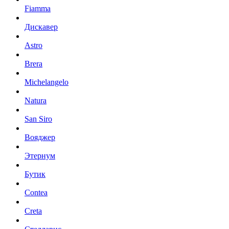
Fiamma
Дискавер
Astro
Brera
Michelangelo
Natura
San Siro
Вояджер
Этернум
Бутик
Contea
Creta