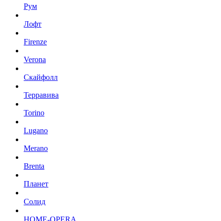
Рум
Лофт
Firenze
Verona
Скайфолл
Терравива
Torino
Lugano
Merano
Brenta
Планет
Солид
HOME-OPERA