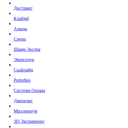
Дистрикт
Клаймб
Альпы
Сиена
Шарм Экстра
Эверстоун
Скайлайн
Portofino
Система Опоры
Дженезис
Миллениум
3D Экспириенс