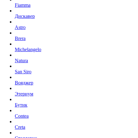
Fiamma
Дискавер
Astro
Brera
Michelangelo
Natura
San Siro
Вояджер
Этернум
Бутик
Contea
Creta