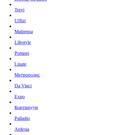
Trevi
Uffizi
Malpensa
Lifestyle
Pompei
Linate
Метрополис
Da Vinci
Expo
Континуум
Palladio
Ardesia