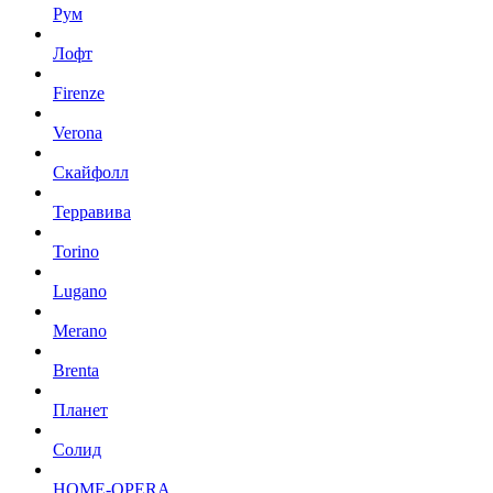
Рум
Лофт
Firenze
Verona
Скайфолл
Терравива
Torino
Lugano
Merano
Brenta
Планет
Солид
HOME-OPERA