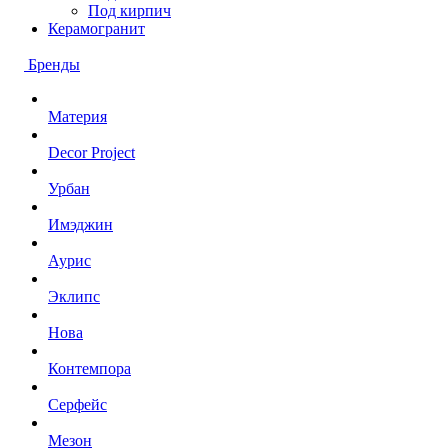
Под кирпич
Керамогранит
Бренды
Материя
Decor Project
Урбан
Имэджин
Аурис
Эклипс
Нова
Контемпора
Серфейс
Мезон