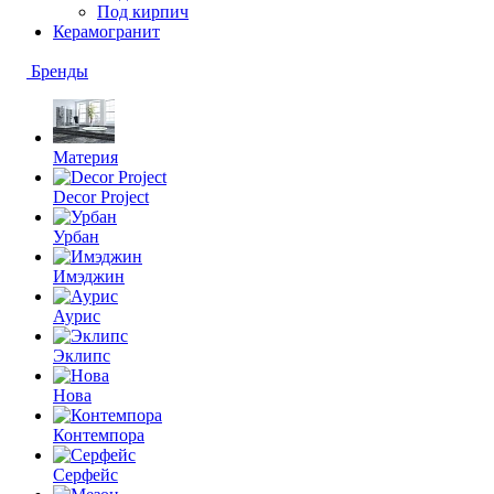
Под кирпич
Керамогранит
Бренды
Материя
Decor Project
Урбан
Имэджин
Аурис
Эклипс
Нова
Контемпора
Серфейс