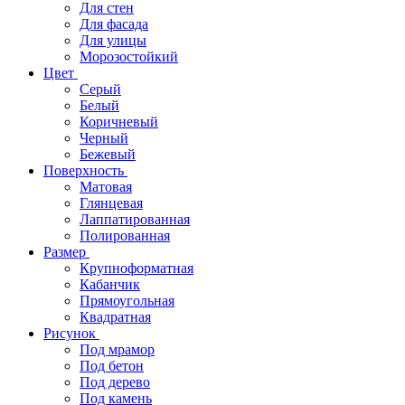
Для стен
Для фасада
Для улицы
Морозостойкий
Цвет
Серый
Белый
Коричневый
Черный
Бежевый
Поверхность
Матовая
Глянцевая
Лаппатированная
Полированная
Размер
Крупноформатная
Кабанчик
Прямоугольная
Квадратная
Рисунок
Под мрамор
Под бетон
Под дерево
Под камень