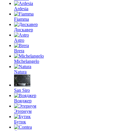
Ardesia
Fiamma
Дискавер
Astro
Brera
Michelangelo
Natura
San Siro
Вояджер
Этернум
Бутик