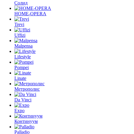
Солид
HOME-OPERA
Trevi
Uffizi
Malpensa
Lifestyle
Pompei
Linate
Метрополис
Da Vinci
Expo
Континуум
Palladio