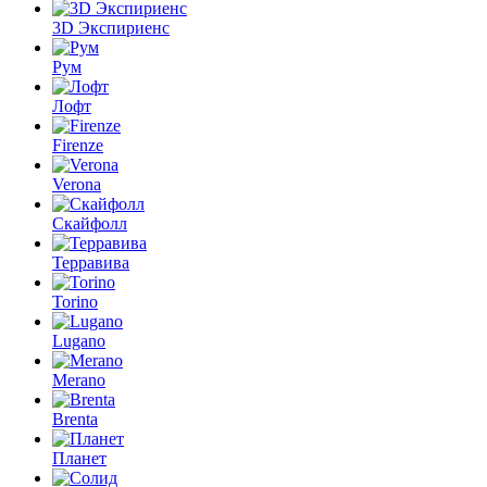
3D Экспириенс
Рум
Лофт
Firenze
Verona
Скайфолл
Терравива
Torino
Lugano
Merano
Brenta
Планет