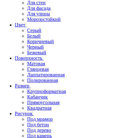
Для стен
Для фасада
Для улицы
Морозостойкий
Цвет
Серый
Белый
Коричневый
Черный
Бежевый
Поверхность
Матовая
Глянцевая
Лаппатированная
Полированная
Размер
Крупноформатная
Кабанчик
Прямоугольная
Квадратная
Рисунок
Под мрамор
Под бетон
Под дерево
Под камень