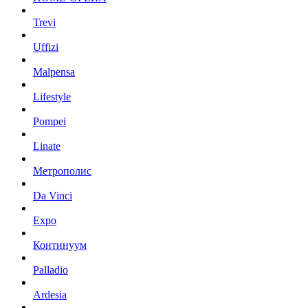
Trevi
Uffizi
Malpensa
Lifestyle
Pompei
Linate
Метрополис
Da Vinci
Expo
Континуум
Palladio
Ardesia