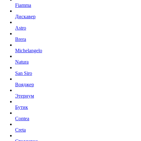
Fiamma
Дискавер
Astro
Brera
Michelangelo
Natura
San Siro
Вояджер
Этернум
Бутик
Contea
Creta