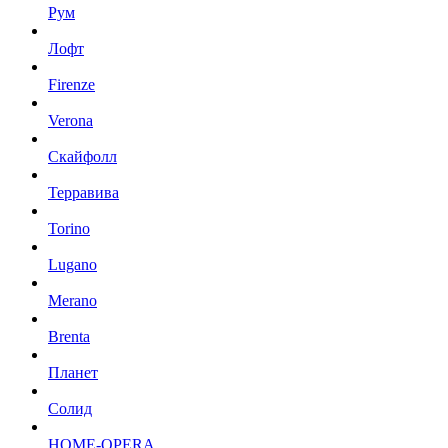
Рум
Лофт
Firenze
Verona
Скайфолл
Терравива
Torino
Lugano
Merano
Brenta
Планет
Солид
HOME-OPERA