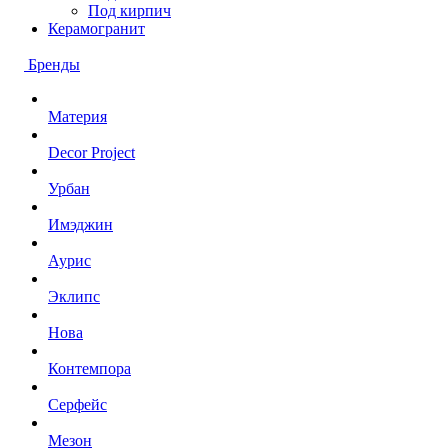
Под кирпич
Керамогранит
Бренды
Материя
Decor Project
Урбан
Имэджин
Аурис
Эклипс
Нова
Контемпора
Серфейс
Мезон