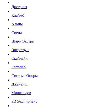
Дистрикт
Клаймб
Альпы
Сиена
Шарм Экстра
Эверстоун
Скайлайн
Portofino
Система Опоры
Дженезис
Миллениум
3D Экспириенс