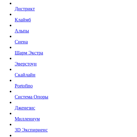
Дистрикт
Клаймб
Альпы
Сиена
Шарм Экстра
Эверстоун
Скайлайн
Portofino
Система Опоры
Дженезис
Миллениум
3D Экспириенс