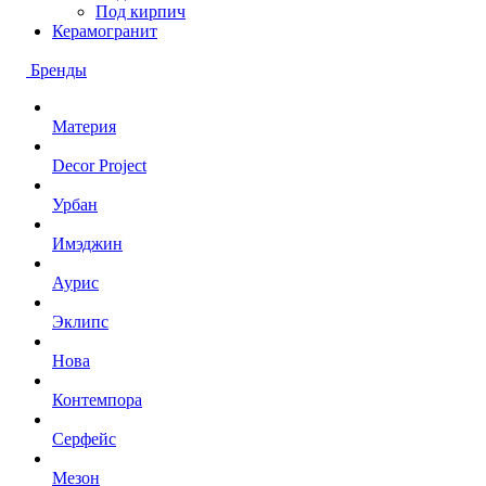
Под кирпич
Керамогранит
Бренды
Материя
Decor Project
Урбан
Имэджин
Аурис
Эклипс
Нова
Контемпора
Серфейс
Мезон