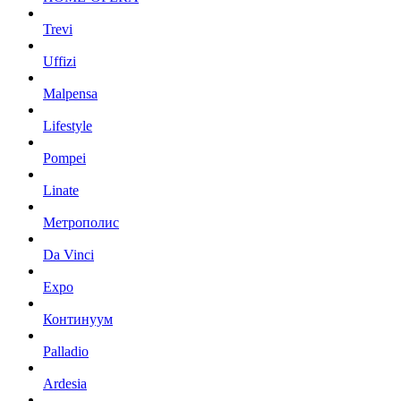
Trevi
Uffizi
Malpensa
Lifestyle
Pompei
Linate
Метрополис
Da Vinci
Expo
Континуум
Palladio
Ardesia