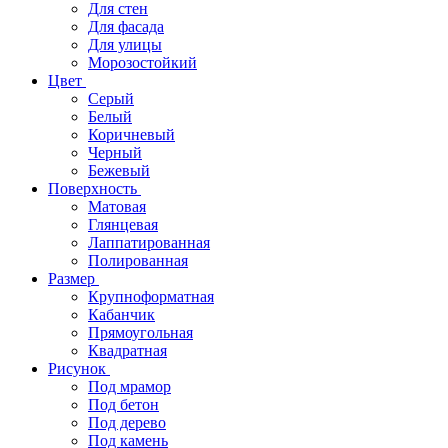
Для стен
Для фасада
Для улицы
Морозостойкий
Цвет
Серый
Белый
Коричневый
Черный
Бежевый
Поверхность
Матовая
Глянцевая
Лаппатированная
Полированная
Размер
Крупноформатная
Кабанчик
Прямоугольная
Квадратная
Рисунок
Под мрамор
Под бетон
Под дерево
Под камень