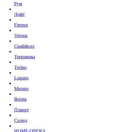
Рум
Лофт
Firenze
Verona
Скайфолл
Терравива
Torino
Lugano
Merano
Brenta
Планет
Солид
HOME-OPERA