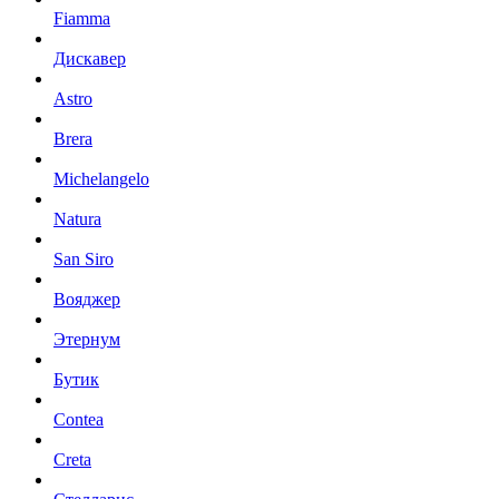
Fiamma
Дискавер
Astro
Brera
Michelangelo
Natura
San Siro
Вояджер
Этернум
Бутик
Contea
Creta