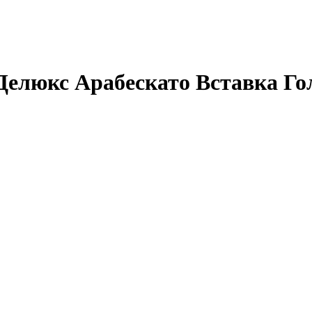
елюкс Арабескато Вставка Го