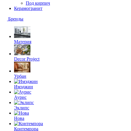
Под кирпич
Керамогранит
Бренды
Материя
Decor Project
Урбан
Имэджин
Аурис
Эклипс
Нова
Контемпора