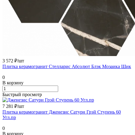
3 572 ₽/
шт
Плитка керамогранит Стелларис Абсолют Блэк Мозаика Шик
0
В корзину
Быстрый просмотр
7 281 ₽/
шт
Плитка керамогранит Дженезис Сатурн Грэй Ступень 60
Угл.пр
0
В корзину