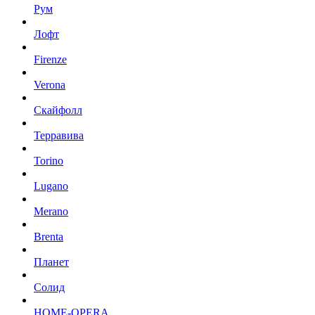
Рум
Лофт
Firenze
Verona
Скайфолл
Терравива
Torino
Lugano
Merano
Brenta
Планет
Солид
HOME-OPERA