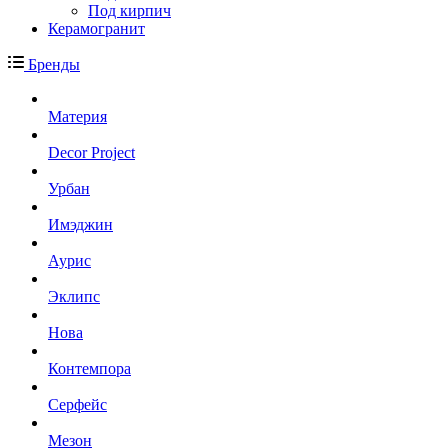
Под кирпич
Керамогранит
Бренды
Материя
Decor Project
Урбан
Имэджин
Аурис
Эклипс
Нова
Контемпора
Серфейс
Мезон