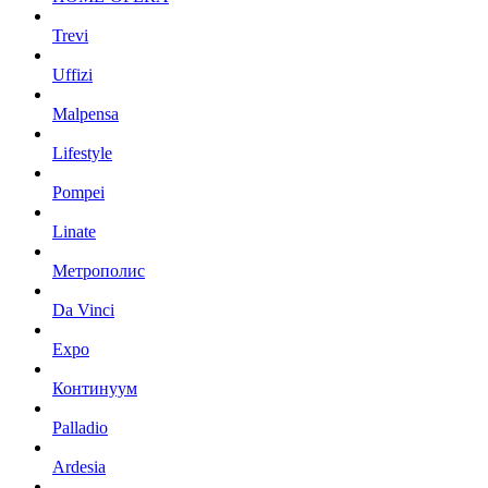
Trevi
Uffizi
Malpensa
Lifestyle
Pompei
Linate
Метрополис
Da Vinci
Expo
Континуум
Palladio
Ardesia