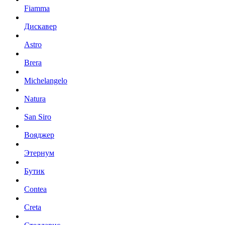
Fiamma
Дискавер
Astro
Brera
Michelangelo
Natura
San Siro
Вояджер
Этернум
Бутик
Contea
Creta