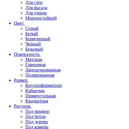
Для стен
Для фасада
Для улицы
Морозостойкий
Цвет
Серый
Белый
Коричневый
Черный
Бежевый
Поверхность
Матовая
Глянцевая
Лаппатированная
Полированная
Размер
Крупноформатная
Кабанчик
Прямоугольная
Квадратная
Рисунок
Под мрамор
Под бетон
Под дерево
Под камень