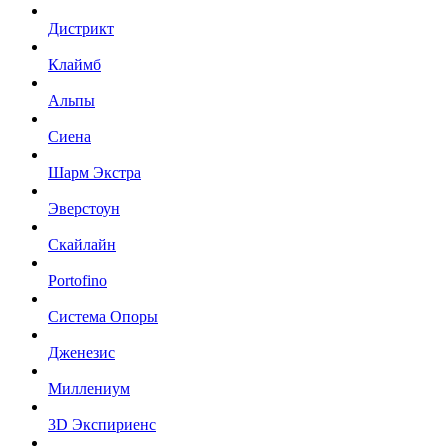
Дистрикт
Клаймб
Альпы
Сиена
Шарм Экстра
Эверстоун
Скайлайн
Portofino
Система Опоры
Дженезис
Миллениум
3D Экспириенс