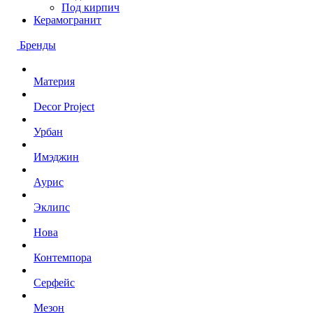
Под кирпич
Керамогранит
Бренды
Материя
Decor Project
Урбан
Имэджин
Аурис
Эклипс
Нова
Контемпора
Серфейс
Мезон