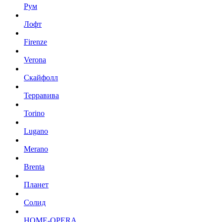
Рум
Лофт
Firenze
Verona
Скайфолл
Терравива
Torino
Lugano
Merano
Brenta
Планет
Солид
HOME-OPERA