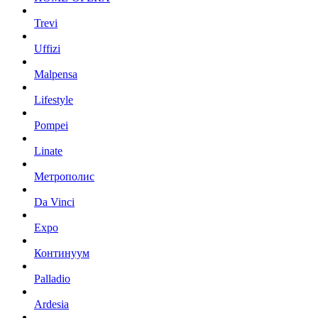
Trevi
Uffizi
Malpensa
Lifestyle
Pompei
Linate
Метрополис
Da Vinci
Expo
Континуум
Palladio
Ardesia