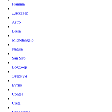
Fiamma
Дискавер
Astro
Brera
Michelangelo
Natura
San Siro
Вояджер
Этернум
Бутик
Contea
Creta