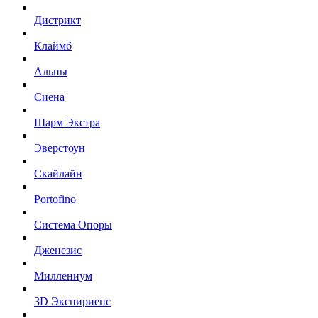
Дистрикт
Клаймб
Альпы
Сиена
Шарм Экстра
Эверстоун
Скайлайн
Portofino
Система Опоры
Дженезис
Миллениум
3D Экспириенс