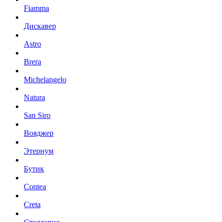
Fiamma
Дискавер
Astro
Brera
Michelangelo
Natura
San Siro
Вояджер
Этернум
Бутик
Contea
Creta