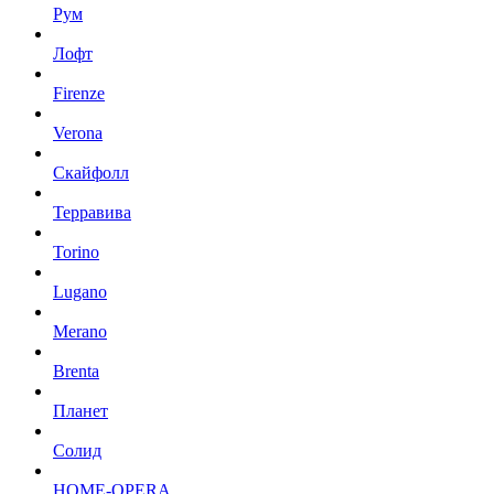
Рум
Лофт
Firenze
Verona
Скайфолл
Терравива
Torino
Lugano
Merano
Brenta
Планет
Солид
HOME-OPERA