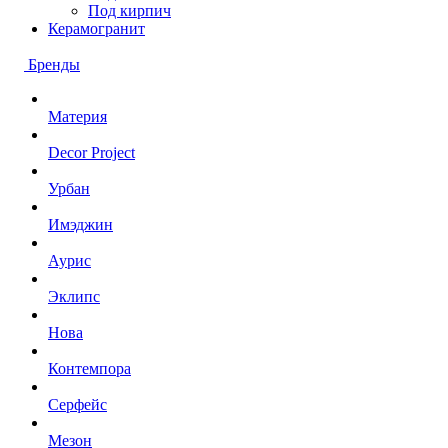
Под кирпич
Керамогранит
Бренды
Материя
Decor Project
Урбан
Имэджин
Аурис
Эклипс
Нова
Контемпора
Серфейс
Мезон