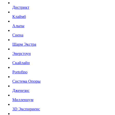
Дистрикт
Клаймб
Альпы
Сиена
Шарм Экстра
Эверстоун
Скайлайн
Portofino
Система Опоры
Дженезис
Миллениум
3D Экспириенс