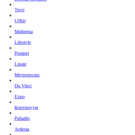
Trevi
Uffizi
Malpensa
Lifestyle
Pompei
Linate
Метрополис
Da Vinci
Expo
Континуум
Palladio
Ardesia