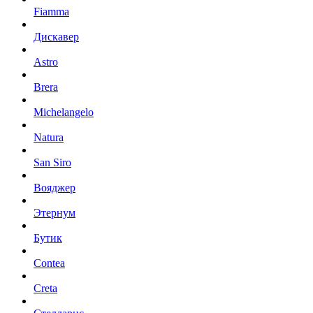
Fiamma
Дискавер
Astro
Brera
Michelangelo
Natura
San Siro
Вояджер
Этернум
Бутик
Contea
Creta