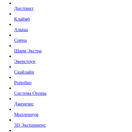
Дистрикт
Клаймб
Альпы
Сиена
Шарм Экстра
Эверстоун
Скайлайн
Portofino
Система Опоры
Дженезис
Миллениум
3D Экспириенс