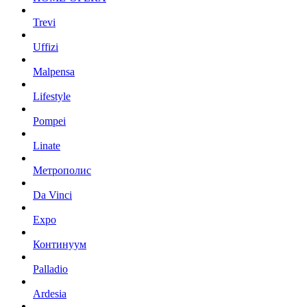
Trevi
Uffizi
Malpensa
Lifestyle
Pompei
Linate
Метрополис
Da Vinci
Expo
Континуум
Palladio
Ardesia