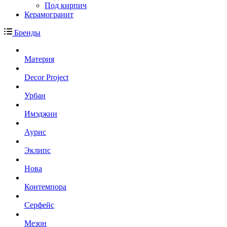
Под кирпич
Керамогранит
Бренды
Материя
Decor Project
Урбан
Имэджин
Аурис
Эклипс
Нова
Контемпора
Серфейс
Мезон