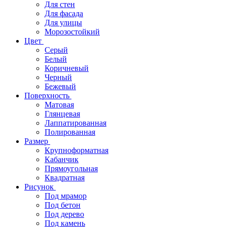
Для стен
Для фасада
Для улицы
Морозостойкий
Цвет
Серый
Белый
Коричневый
Черный
Бежевый
Поверхность
Матовая
Глянцевая
Лаппатированная
Полированная
Размер
Крупноформатная
Кабанчик
Прямоугольная
Квадратная
Рисунок
Под мрамор
Под бетон
Под дерево
Под камень