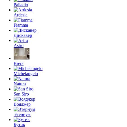
Palladio
Ardesia
Fiamma
Дискавер
Astro
Brera
Michelangelo
Natura
San Siro
Вояджер
Этернум
Бутик