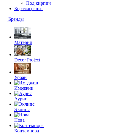
Под кирпич
Керамогранит
Бренды
Материя
Decor Project
Урбан
Имэджин
Аурис
Эклипс
Нова
Контемпора