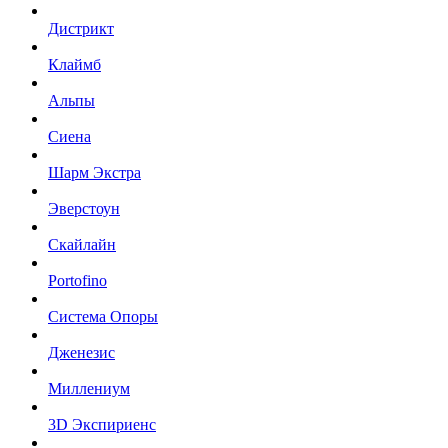
Дистрикт
Клаймб
Альпы
Сиена
Шарм Экстра
Эверстоун
Скайлайн
Portofino
Система Опоры
Дженезис
Миллениум
3D Экспириенс