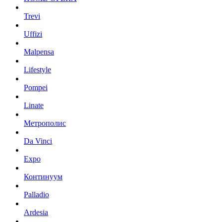
Trevi
Uffizi
Malpensa
Lifestyle
Pompei
Linate
Метрополис
Da Vinci
Expo
Континуум
Palladio
Ardesia