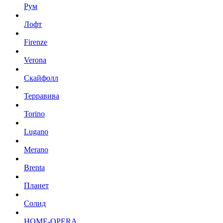
Рум
Лофт
Firenze
Verona
Скайфолл
Терравива
Torino
Lugano
Merano
Brenta
Планет
Солид
HOME-OPERA