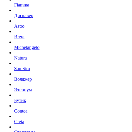
Fiamma
Дискавер
Astro
Brera
Michelangelo
Natura
San Siro
Вояджер
Этернум
Бутик
Contea
Creta