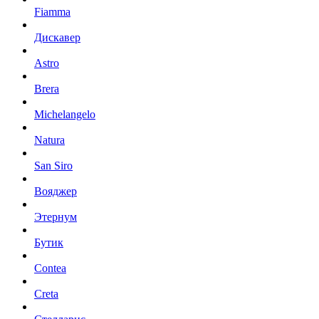
Fiamma
Дискавер
Astro
Brera
Michelangelo
Natura
San Siro
Вояджер
Этернум
Бутик
Contea
Creta