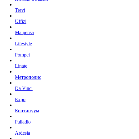
Trevi
Uffizi
Malpensa
Lifestyle
Pompei
Linate
Метрополис
Da Vinci
Expo
Континуум
Palladio
Ardesia