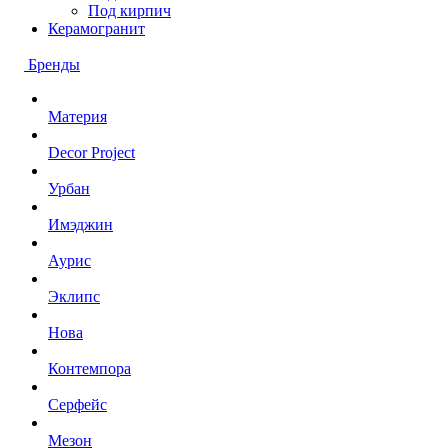
Под кирпич
Керамогранит
Бренды
Материя
Decor Project
Урбан
Имэджин
Аурис
Эклипс
Нова
Контемпора
Серфейс
Мезон