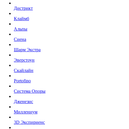
Дистрикт
Клаймб
Альпы
Сиена
Шарм Экстра
Эверстоун
Скайлайн
Portofino
Система Опоры
Дженезис
Миллениум
3D Экспириенс