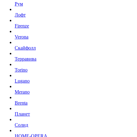
Рум
Лофт
Firenze
Verona
Скайфолл
Терравива
Torino
Lugano
Merano
Brenta
Планет
Солид
HOME-OPERA