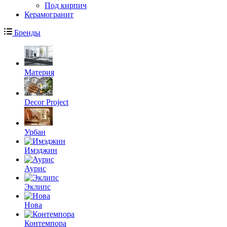
Под кирпич
Керамогранит
Бренды
Материя
Decor Project
Урбан
Имэджин
Аурис
Эклипс
Нова
Контемпора