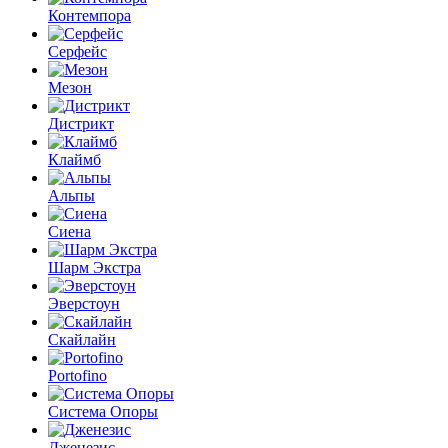
Контемпора
Серфейс
Мезон
Дистрикт
Клаймб
Альпы
Сиена
Шарм Экстра
Эверстоун
Скайлайн
Portofino
Система Опоры
Дженезис