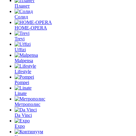
Планет
Солид
HOME-OPERA
Trevi
Uffizi
Malpensa
Lifestyle
Pompei
Linate
Метрополис
Da Vinci
Expo