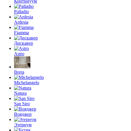
Континуум
Palladio
Ardesia
Fiamma
Дискавер
Astro
Brera
Michelangelo
Natura
San Siro
Вояджер
Этернум