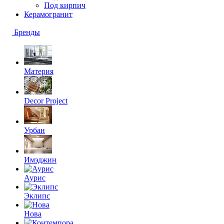
Под кирпич
Керамогранит
Бренды
Материя
Decor Project
Урбан
Имэджин
Аурис
Эклипс
Нова