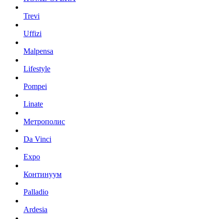
Trevi
Uffizi
Malpensa
Lifestyle
Pompei
Linate
Метрополис
Da Vinci
Expo
Континуум
Palladio
Ardesia