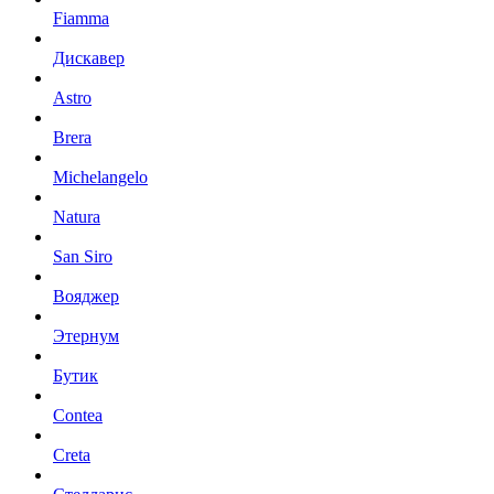
Fiamma
Дискавер
Astro
Brera
Michelangelo
Natura
San Siro
Вояджер
Этернум
Бутик
Contea
Creta