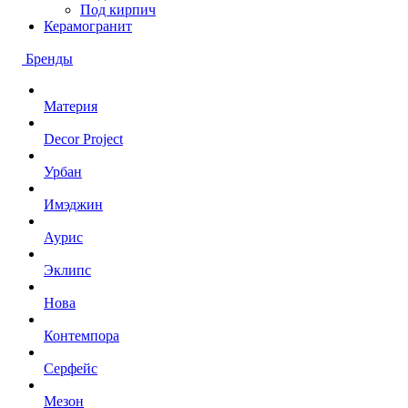
Под кирпич
Керамогранит
Бренды
Материя
Decor Project
Урбан
Имэджин
Аурис
Эклипс
Нова
Контемпора
Серфейс
Мезон