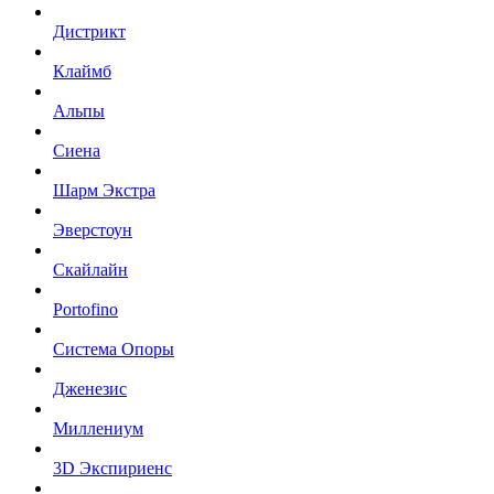
Дистрикт
Клаймб
Альпы
Сиена
Шарм Экстра
Эверстоун
Скайлайн
Portofino
Система Опоры
Дженезис
Миллениум
3D Экспириенс