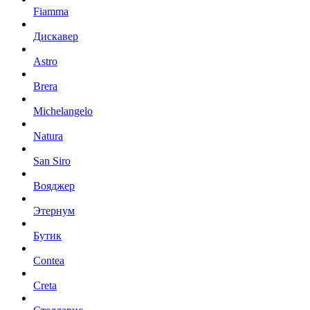
Fiamma
Дискавер
Astro
Brera
Michelangelo
Natura
San Siro
Вояджер
Этернум
Бутик
Contea
Creta