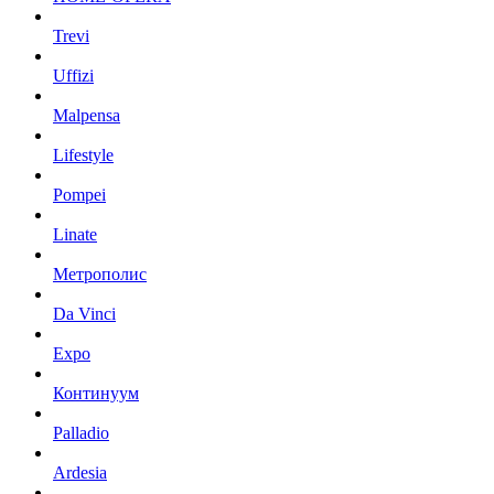
Trevi
Uffizi
Malpensa
Lifestyle
Pompei
Linate
Метрополис
Da Vinci
Expo
Континуум
Palladio
Ardesia