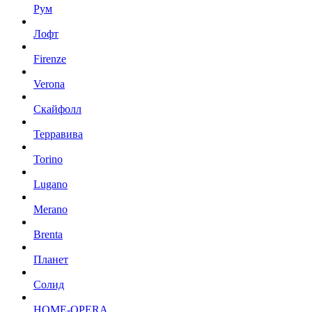
Рум
Лофт
Firenze
Verona
Скайфолл
Терравива
Torino
Lugano
Merano
Brenta
Планет
Солид
HOME-OPERA