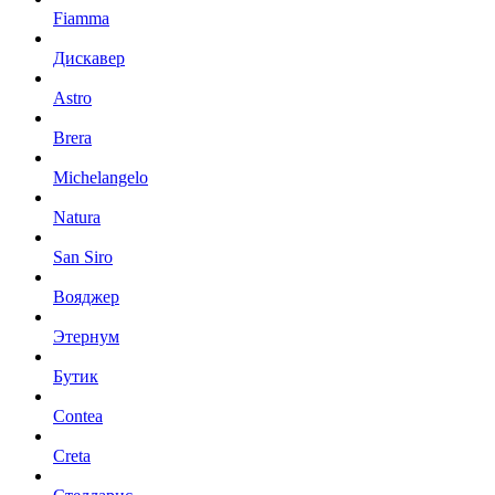
Fiamma
Дискавер
Astro
Brera
Michelangelo
Natura
San Siro
Вояджер
Этернум
Бутик
Contea
Creta