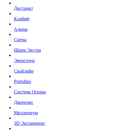
Дистрикт
Клаймб
Альпы
Сиена
Шарм Экстра
Эверстоун
Скайлайн
Portofino
Система Опоры
Дженезис
Миллениум
3D Экспириенс