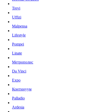
Trevi
Uffizi
Malpensa
Lifestyle
Pompei
Linate
Метрополис
Da Vinci
Expo
Континуум
Palladio
Ardesia