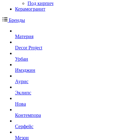
Под кирпич
Керамогранит
Бренды
Материя
Decor Project
Урбан
Имэджин
Аурис
Эклипс
Нова
Контемпора
Серфейс
Мезон