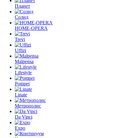
Планет
Солид
HOME-OPERA
Trevi
Uffizi
Malpensa
Lifestyle
Pompei
Linate
Метрополис
Da Vinci
Expo