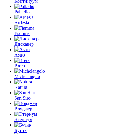
Континуум
Palladio
Ardesia
Fiamma
Дискавер
Astro
Brera
Michelangelo
Natura
San Siro
Вояджер
Этернум
Бутик