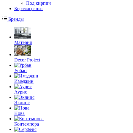
Под кирпич
Керамогранит
Бренды
Материя
Decor Project
Урбан
Имэджин
Аурис
Эклипс
Нова
Контемпора