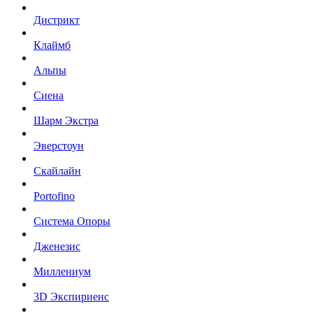
Дистрикт
Клаймб
Альпы
Сиена
Шарм Экстра
Эверстоун
Скайлайн
Portofino
Система Опоры
Дженезис
Миллениум
3D Экспириенс