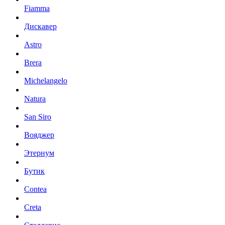
Fiamma
Дискавер
Astro
Brera
Michelangelo
Natura
San Siro
Вояджер
Этернум
Бутик
Contea
Creta