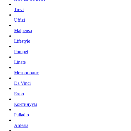
Trevi
Uffizi
Malpensa
Lifestyle
Pompei
Linate
Метрополис
Da Vinci
Expo
Континуум
Palladio
Ardesia