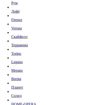
Рум
Лофт
Firenze
Verona
Скайфолл
Терравива
Torino
Lugano
Merano
Brenta
Планет
Солид
HOME-OPERA