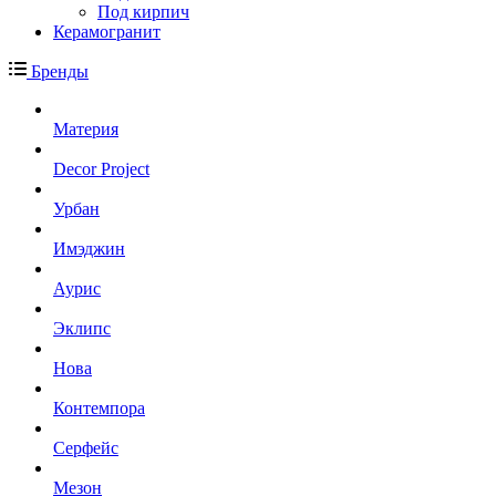
Под кирпич
Керамогранит
Бренды
Материя
Decor Project
Урбан
Имэджин
Аурис
Эклипс
Нова
Контемпора
Серфейс
Мезон