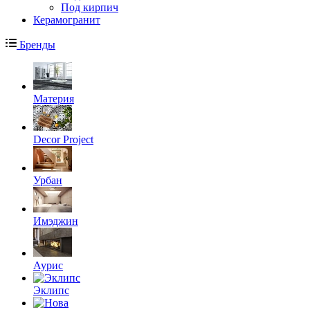
Под кирпич
Керамогранит
Бренды
Материя
Decor Project
Урбан
Имэджин
Аурис
Эклипс