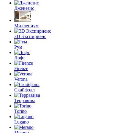
Дженезис
Миллениум
3D Экспириенс
Рум
Лофт
Firenze
Verona
Скайфолл
Терравива
Torino
Lugano
Merano