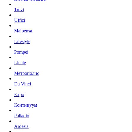
Trevi
Uffizi
Malpensa
Lifestyle
Pompei
Linate
Метрополис
Da Vinci
Expo
Континуум
Palladio
Ardesia