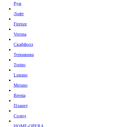
Рум
Лофт
Firenze
Verona
Скайфолл
Терравива
Torino
Lugano
Merano
Brenta
Планет
Солид
HOME-OPERA