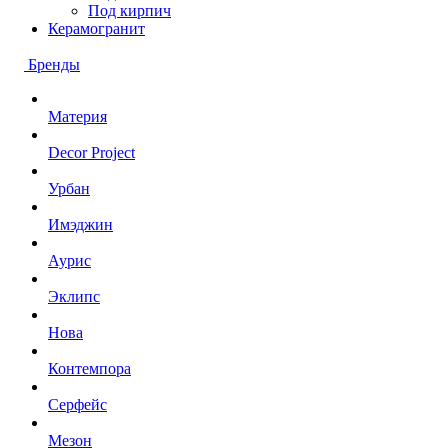
Под кирпич
Керамогранит
Бренды
Материя
Decor Project
Урбан
Имэджин
Аурис
Эклипс
Нова
Контемпора
Серфейс
Мезон