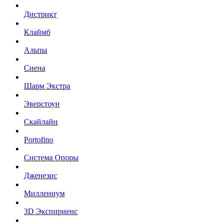
Дистрикт
Клаймб
Альпы
Сиена
Шарм Экстра
Эверстоун
Скайлайн
Portofino
Система Опоры
Дженезис
Миллениум
3D Экспириенс