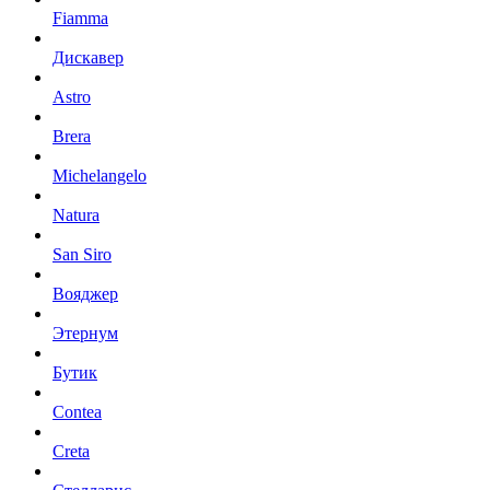
Fiamma
Дискавер
Astro
Brera
Michelangelo
Natura
San Siro
Вояджер
Этернум
Бутик
Contea
Creta