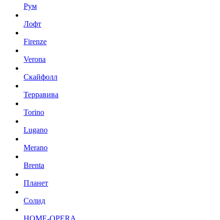
Рум
Лофт
Firenze
Verona
Скайфолл
Терравива
Torino
Lugano
Merano
Brenta
Планет
Солид
HOME-OPERA