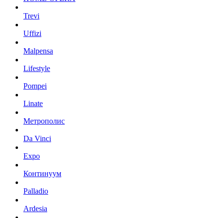
Trevi
Uffizi
Malpensa
Lifestyle
Pompei
Linate
Метрополис
Da Vinci
Expo
Континуум
Palladio
Ardesia