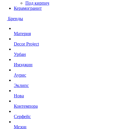
Под кирпич
Керамогранит
Бренды
Материя
Decor Project
Урбан
Имэджин
Аурис
Эклипс
Нова
Контемпора
Серфейс
Мезон