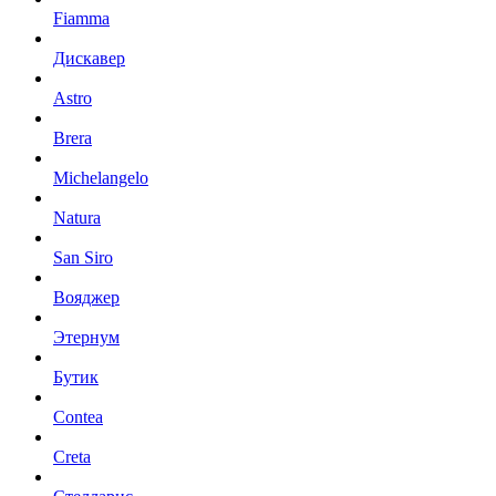
Fiamma
Дискавер
Astro
Brera
Michelangelo
Natura
San Siro
Вояджер
Этернум
Бутик
Contea
Creta