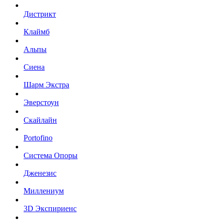
Дистрикт
Клаймб
Альпы
Сиена
Шарм Экстра
Эверстоун
Скайлайн
Portofino
Система Опоры
Дженезис
Миллениум
3D Экспириенс