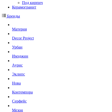
Под кирпич
Керамогранит
Бренды
Материя
Decor Project
Урбан
Имэджин
Аурис
Эклипс
Нова
Контемпора
Серфейс
Мезон