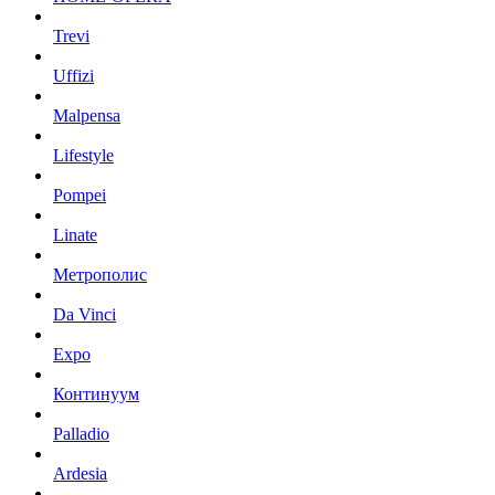
Trevi
Uffizi
Malpensa
Lifestyle
Pompei
Linate
Метрополис
Da Vinci
Expo
Континуум
Palladio
Ardesia