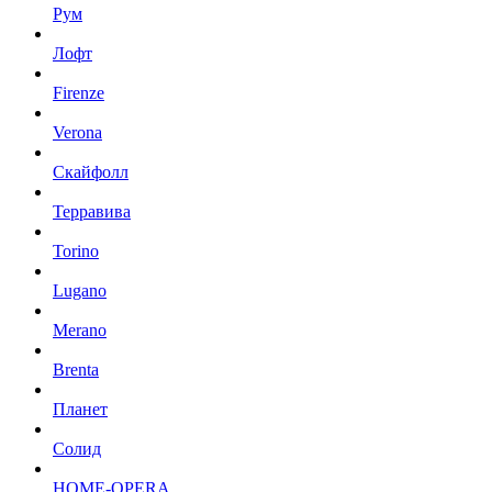
Рум
Лофт
Firenze
Verona
Скайфолл
Терравива
Torino
Lugano
Merano
Brenta
Планет
Солид
HOME-OPERA