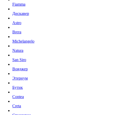
Fiamma
Дискавер
Astro
Brera
Michelangelo
Natura
San Siro
Вояджер
Этернум
Бутик
Contea
Creta