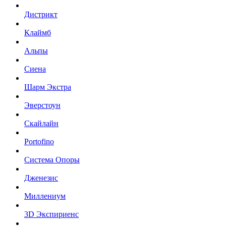
Дистрикт
Клаймб
Альпы
Сиена
Шарм Экстра
Эверстоун
Скайлайн
Portofino
Система Опоры
Дженезис
Миллениум
3D Экспириенс