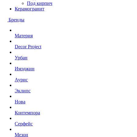
Под кирпич
Керамогранит
Бренды
Материя
Decor Project
Урбан
Имэджин
Аурис
Эклипс
Нова
Контемпора
Серфейс
Мезон