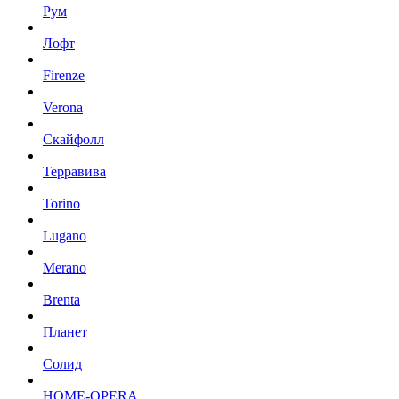
Рум
Лофт
Firenze
Verona
Скайфолл
Терравива
Torino
Lugano
Merano
Brenta
Планет
Солид
HOME-OPERA