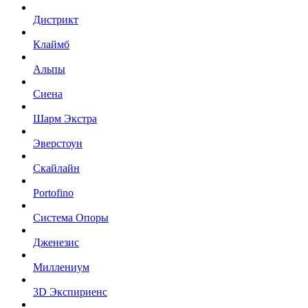
Дистрикт
Клаймб
Альпы
Сиена
Шарм Экстра
Эверстоун
Скайлайн
Portofino
Система Опоры
Дженезис
Миллениум
3D Экспириенс