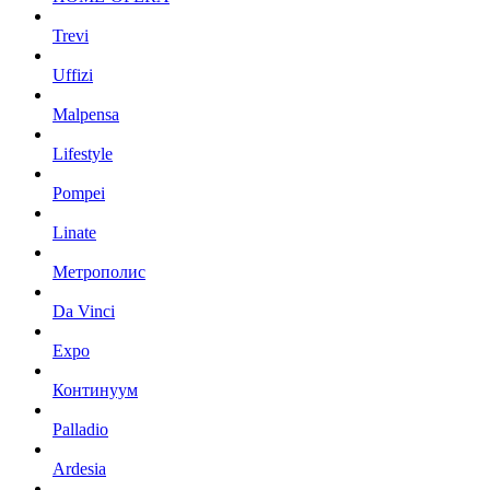
Trevi
Uffizi
Malpensa
Lifestyle
Pompei
Linate
Метрополис
Da Vinci
Expo
Континуум
Palladio
Ardesia