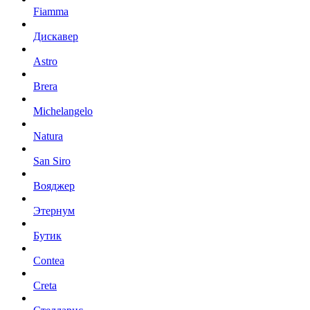
Fiamma
Дискавер
Astro
Brera
Michelangelo
Natura
San Siro
Вояджер
Этернум
Бутик
Contea
Creta