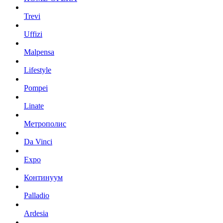
Trevi
Uffizi
Malpensa
Lifestyle
Pompei
Linate
Метрополис
Da Vinci
Expo
Континуум
Palladio
Ardesia