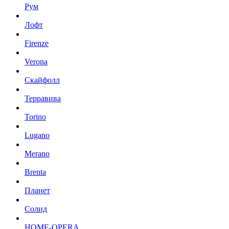
Рум
Лофт
Firenze
Verona
Скайфолл
Терравива
Torino
Lugano
Merano
Brenta
Планет
Солид
HOME-OPERA