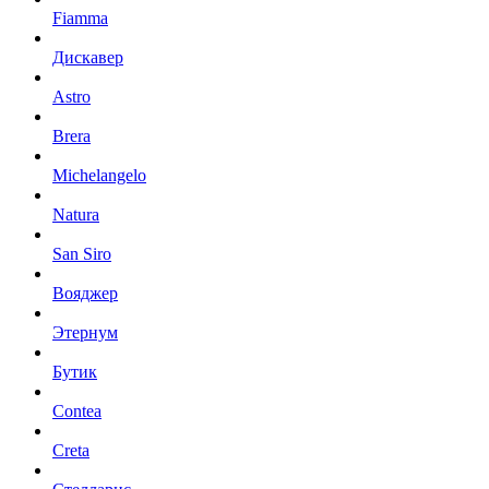
Fiamma
Дискавер
Astro
Brera
Michelangelo
Natura
San Siro
Вояджер
Этернум
Бутик
Contea
Creta