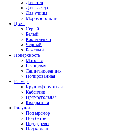
Для стен
Для фасада
Для улицы
Морозостойкий
Цвет
Серый
Белый
Коричневый
Черный
Бежевый
Поверхность
Матовая
Глянцевая
Лаппатированная
Полированная
Размер
Крупноформатная
Кабанчик
Прямоугольная
Квадратная
Рисунок
Под мрамор
Под бетон
Под дерево
Под камень