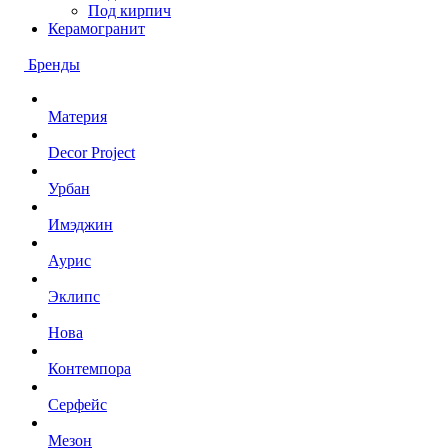
Под кирпич
Керамогранит
Бренды
Материя
Decor Project
Урбан
Имэджин
Аурис
Эклипс
Нова
Контемпора
Серфейс
Мезон