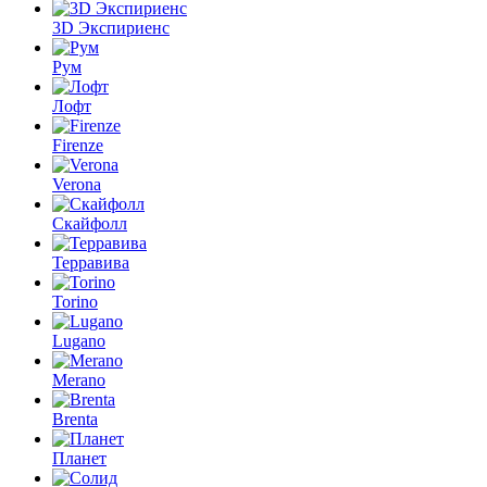
3D Экспириенс
Рум
Лофт
Firenze
Verona
Скайфолл
Терравива
Torino
Lugano
Merano
Brenta
Планет