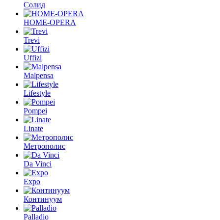
Солид
HOME-OPERA
Trevi
Uffizi
Malpensa
Lifestyle
Pompei
Linate
Метрополис
Da Vinci
Expo
Континуум
Palladio