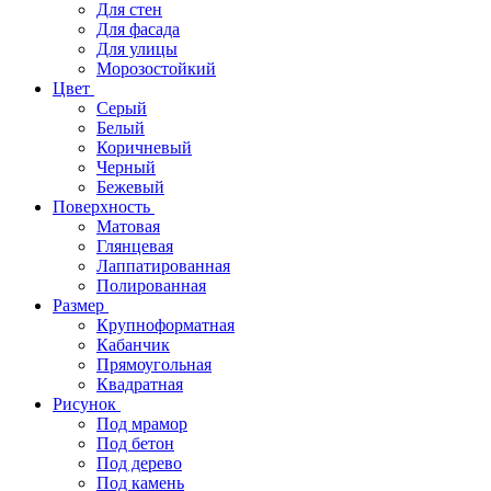
Для стен
Для фасада
Для улицы
Морозостойкий
Цвет
Серый
Белый
Коричневый
Черный
Бежевый
Поверхность
Матовая
Глянцевая
Лаппатированная
Полированная
Размер
Крупноформатная
Кабанчик
Прямоугольная
Квадратная
Рисунок
Под мрамор
Под бетон
Под дерево
Под камень