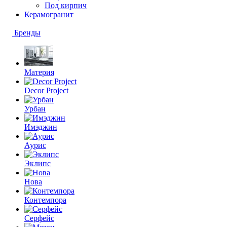
Под кирпич
Керамогранит
Бренды
Материя
Decor Project
Урбан
Имэджин
Аурис
Эклипс
Нова
Контемпора
Серфейс