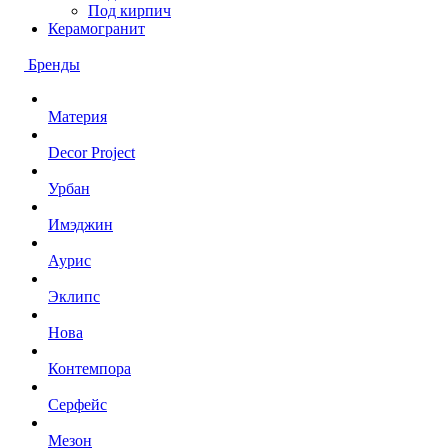
Под кирпич
Керамогранит
Бренды
Материя
Decor Project
Урбан
Имэджин
Аурис
Эклипс
Нова
Контемпора
Серфейс
Мезон