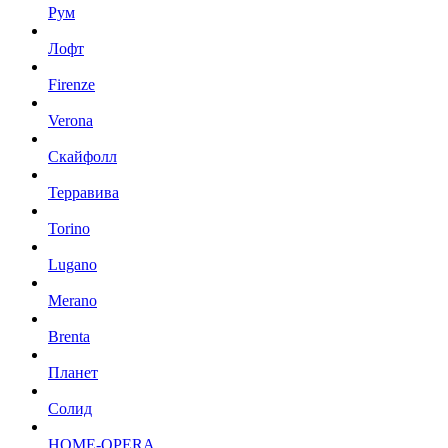
Рум
Лофт
Firenze
Verona
Скайфолл
Терравива
Torino
Lugano
Merano
Brenta
Планет
Солид
HOME-OPERA