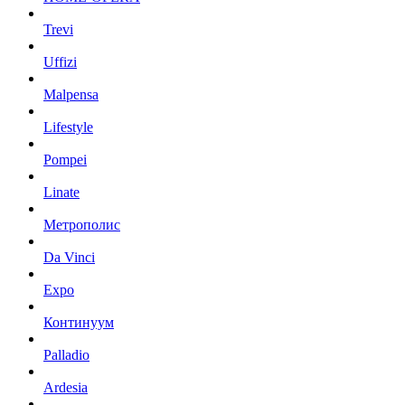
Trevi
Uffizi
Malpensa
Lifestyle
Pompei
Linate
Метрополис
Da Vinci
Expo
Континуум
Palladio
Ardesia