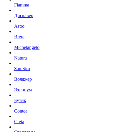
Fiamma
Дискавер
Astro
Brera
Michelangelo
Natura
San Siro
Вояджер
Этернум
Бутик
Contea
Creta