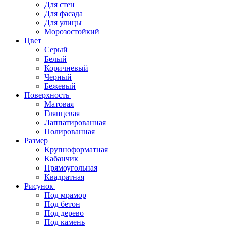
Для стен
Для фасада
Для улицы
Морозостойкий
Цвет
Серый
Белый
Коричневый
Черный
Бежевый
Поверхность
Матовая
Глянцевая
Лаппатированная
Полированная
Размер
Крупноформатная
Кабанчик
Прямоугольная
Квадратная
Рисунок
Под мрамор
Под бетон
Под дерево
Под камень