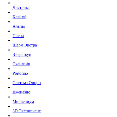
Дистрикт
Клаймб
Альпы
Сиена
Шарм Экстра
Эверстоун
Скайлайн
Portofino
Система Опоры
Дженезис
Миллениум
3D Экспириенс