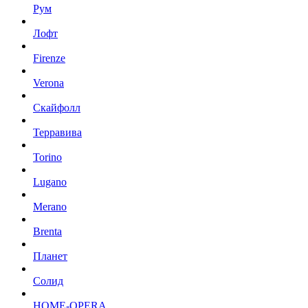
Рум
Лофт
Firenze
Verona
Скайфолл
Терравива
Torino
Lugano
Merano
Brenta
Планет
Солид
HOME-OPERA