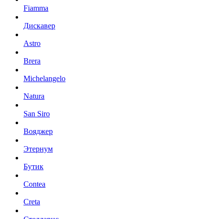
Fiamma
Дискавер
Astro
Brera
Michelangelo
Natura
San Siro
Вояджер
Этернум
Бутик
Contea
Creta