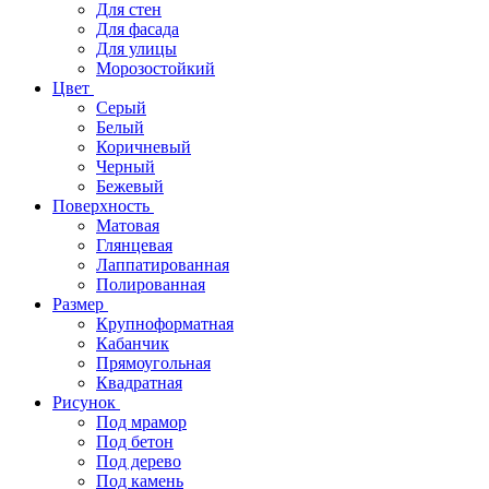
Для стен
Для фасада
Для улицы
Морозостойкий
Цвет
Серый
Белый
Коричневый
Черный
Бежевый
Поверхность
Матовая
Глянцевая
Лаппатированная
Полированная
Размер
Крупноформатная
Кабанчик
Прямоугольная
Квадратная
Рисунок
Под мрамор
Под бетон
Под дерево
Под камень