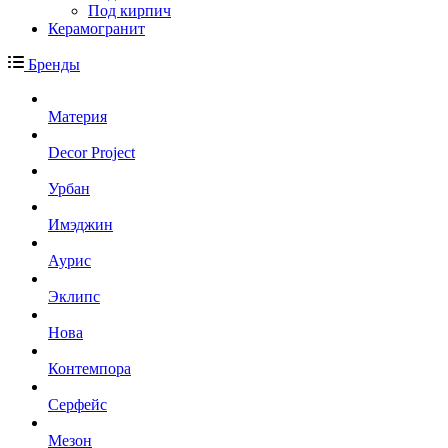
Под кирпич
Керамогранит
Бренды
Материя
Decor Project
Урбан
Имэджин
Аурис
Эклипс
Нова
Контемпора
Серфейс
Мезон