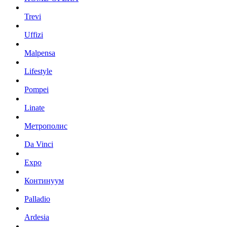
Trevi
Uffizi
Malpensa
Lifestyle
Pompei
Linate
Метрополис
Da Vinci
Expo
Континуум
Palladio
Ardesia