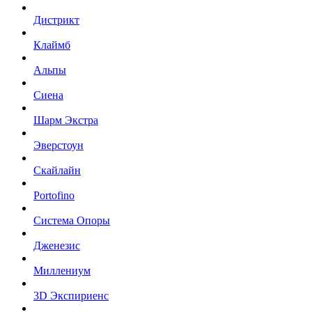
Дистрикт
Клаймб
Альпы
Сиена
Шарм Экстра
Эверстоун
Скайлайн
Portofino
Система Опоры
Дженезис
Миллениум
3D Экспириенс