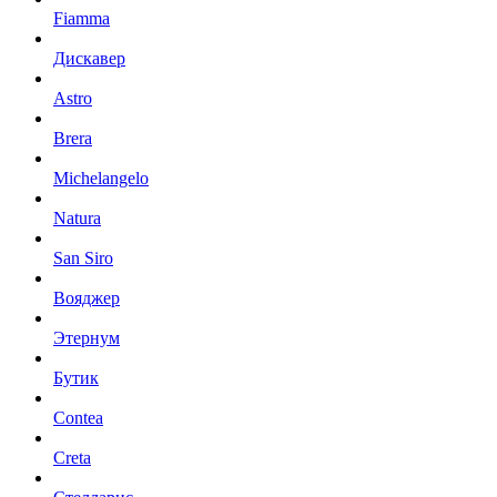
Fiamma
Дискавер
Astro
Brera
Michelangelo
Natura
San Siro
Вояджер
Этернум
Бутик
Contea
Creta