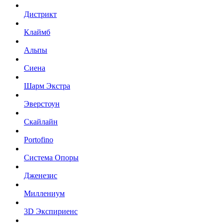
Дистрикт
Клаймб
Альпы
Сиена
Шарм Экстра
Эверстоун
Скайлайн
Portofino
Система Опоры
Дженезис
Миллениум
3D Экспириенс