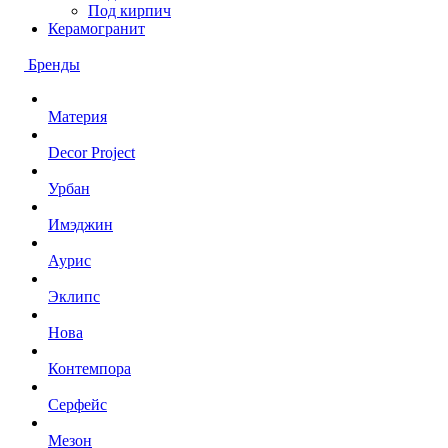
Под кирпич
Керамогранит
Бренды
Материя
Decor Project
Урбан
Имэджин
Аурис
Эклипс
Нова
Контемпора
Серфейс
Мезон