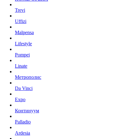
Trevi
Uffizi
Malpensa
Lifestyle
Pompei
Linate
Метрополис
Da Vinci
Expo
Континуум
Palladio
Ardesia