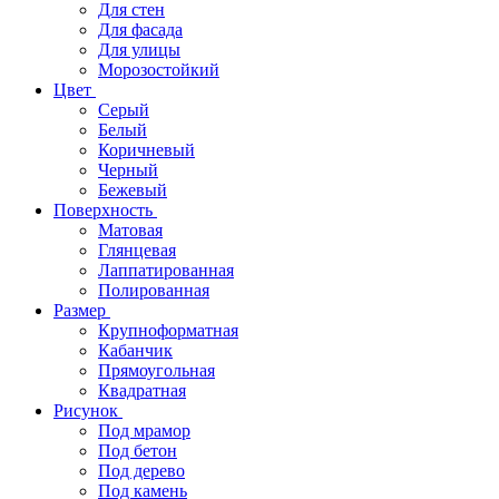
Для стен
Для фасада
Для улицы
Морозостойкий
Цвет
Серый
Белый
Коричневый
Черный
Бежевый
Поверхность
Матовая
Глянцевая
Лаппатированная
Полированная
Размер
Крупноформатная
Кабанчик
Прямоугольная
Квадратная
Рисунок
Под мрамор
Под бетон
Под дерево
Под камень