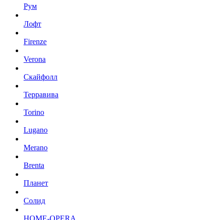
Рум
Лофт
Firenze
Verona
Скайфолл
Терравива
Torino
Lugano
Merano
Brenta
Планет
Солид
HOME-OPERA