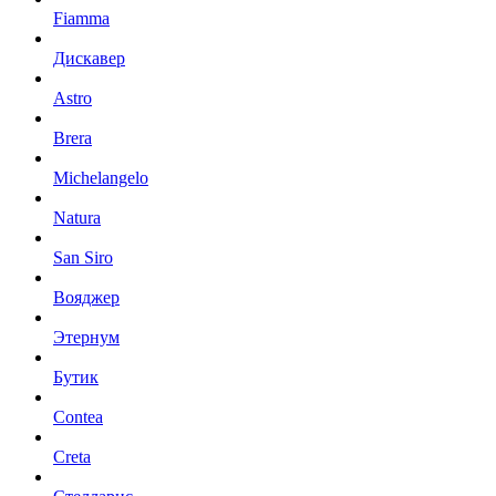
Fiamma
Дискавер
Astro
Brera
Michelangelo
Natura
San Siro
Вояджер
Этернум
Бутик
Contea
Creta