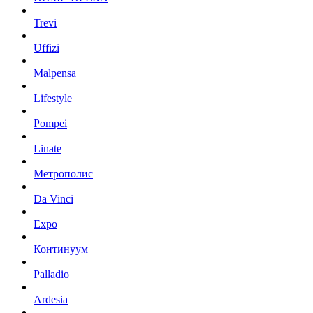
Trevi
Uffizi
Malpensa
Lifestyle
Pompei
Linate
Метрополис
Da Vinci
Expo
Континуум
Palladio
Ardesia