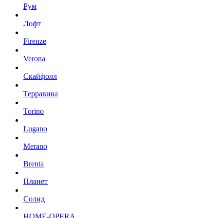
Рум
Лофт
Firenze
Verona
Скайфолл
Терравива
Torino
Lugano
Merano
Brenta
Планет
Солид
HOME-OPERA