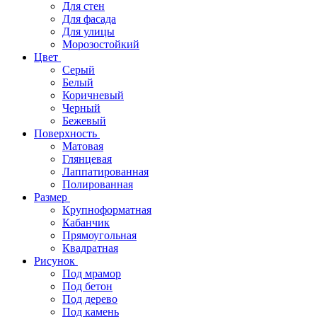
Для стен
Для фасада
Для улицы
Морозостойкий
Цвет
Серый
Белый
Коричневый
Черный
Бежевый
Поверхность
Матовая
Глянцевая
Лаппатированная
Полированная
Размер
Крупноформатная
Кабанчик
Прямоугольная
Квадратная
Рисунок
Под мрамор
Под бетон
Под дерево
Под камень