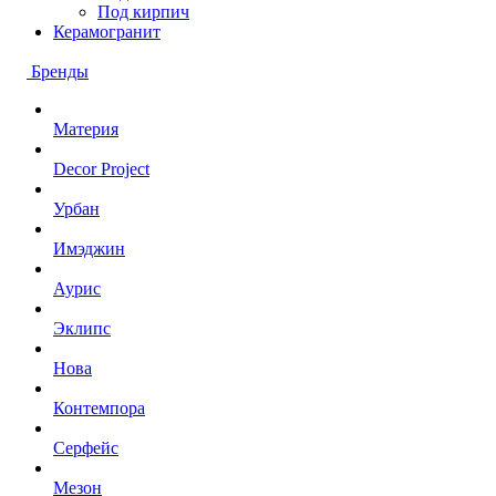
Под кирпич
Керамогранит
Бренды
Материя
Decor Project
Урбан
Имэджин
Аурис
Эклипс
Нова
Контемпора
Серфейс
Мезон