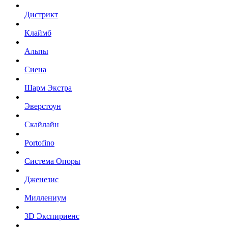
Дистрикт
Клаймб
Альпы
Сиена
Шарм Экстра
Эверстоун
Скайлайн
Portofino
Система Опоры
Дженезис
Миллениум
3D Экспириенс