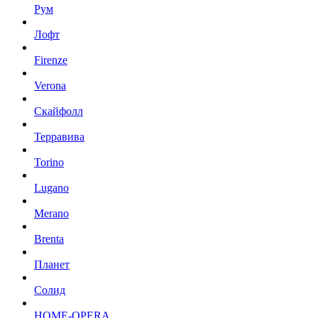
Рум
Лофт
Firenze
Verona
Скайфолл
Терравива
Torino
Lugano
Merano
Brenta
Планет
Солид
HOME-OPERA