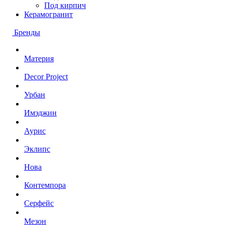
Под кирпич
Керамогранит
Бренды
Материя
Decor Project
Урбан
Имэджин
Аурис
Эклипс
Нова
Контемпора
Серфейс
Мезон