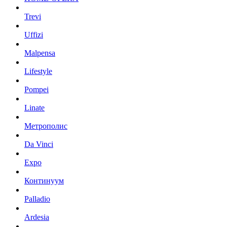
Trevi
Uffizi
Malpensa
Lifestyle
Pompei
Linate
Метрополис
Da Vinci
Expo
Континуум
Palladio
Ardesia