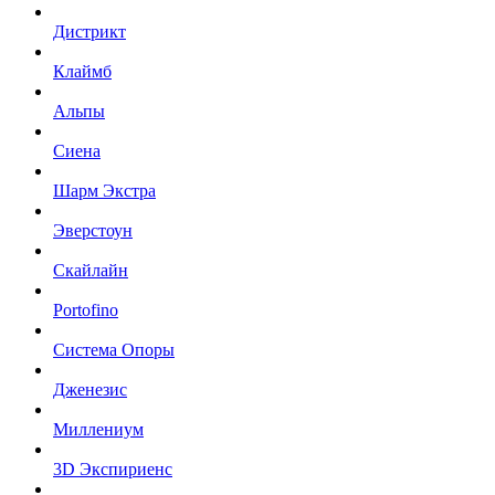
Дистрикт
Клаймб
Альпы
Сиена
Шарм Экстра
Эверстоун
Скайлайн
Portofino
Система Опоры
Дженезис
Миллениум
3D Экспириенс