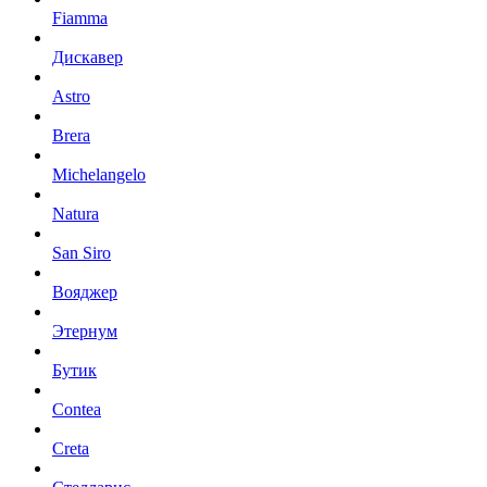
Fiamma
Дискавер
Astro
Brera
Michelangelo
Natura
San Siro
Вояджер
Этернум
Бутик
Contea
Creta