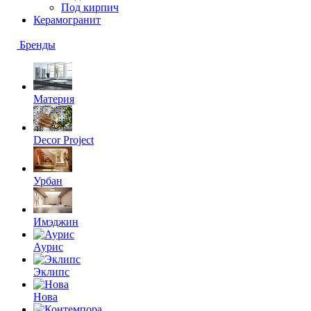
Под кирпич
Керамогранит
Бренды
Материя
Decor Project
Урбан
Имэджин
Аурис
Эклипс
Нова