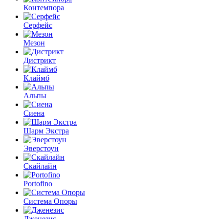
Контемпора
Серфейс
Мезон
Дистрикт
Клаймб
Альпы
Сиена
Шарм Экстра
Эверстоун
Скайлайн
Portofino
Система Опоры
Дженезис