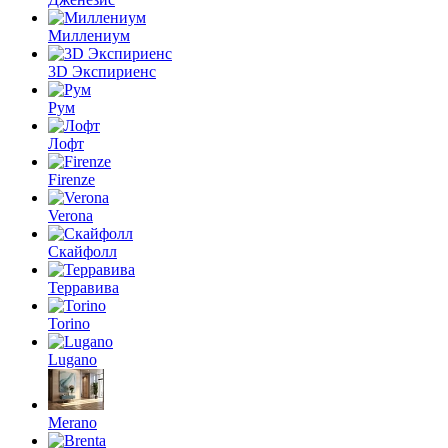
Миллениум
3D Экспириенс
Рум
Лофт
Firenze
Verona
Скайфолл
Терравива
Torino
Lugano
Merano