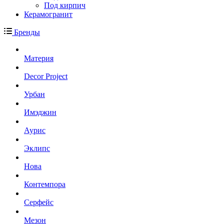
Под кирпич
Керамогранит
Бренды
Материя
Decor Project
Урбан
Имэджин
Аурис
Эклипс
Нова
Контемпора
Серфейс
Мезон