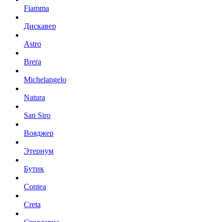
Fiamma
Дискавер
Astro
Brera
Michelangelo
Natura
San Siro
Вояджер
Этернум
Бутик
Contea
Creta