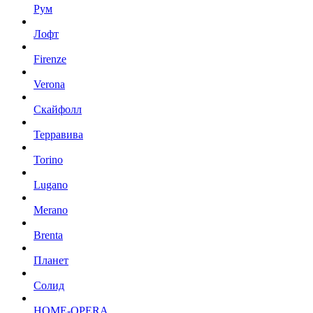
Рум
Лофт
Firenze
Verona
Скайфолл
Терравива
Torino
Lugano
Merano
Brenta
Планет
Солид
HOME-OPERA