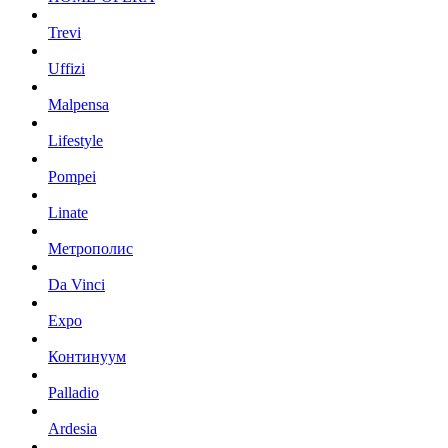
Trevi
Uffizi
Malpensa
Lifestyle
Pompei
Linate
Метрополис
Da Vinci
Expo
Континуум
Palladio
Ardesia