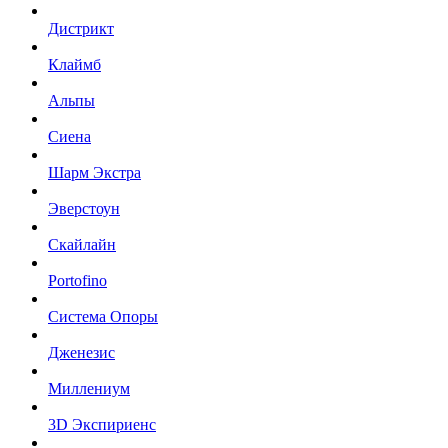
Дистрикт
Клаймб
Альпы
Сиена
Шарм Экстра
Эверстоун
Скайлайн
Portofino
Система Опоры
Дженезис
Миллениум
3D Экспириенс